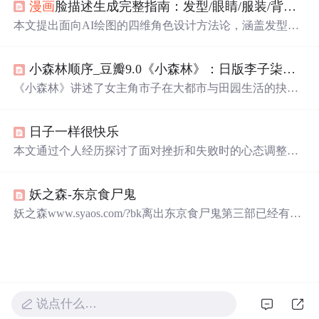
漫画
脸描述生成完整指南：发型/眼睛/服装/背景故事四维角色设计方法论
分。
本文提出面向AI绘图的四维角色设计方法论，涵盖发型、
眼睛、服装与背景故事四大核心维度，强调其作为可执
行、可复用、可微调的语义结构化框架。方法依托大语言
小森林顺序_豆瓣9.0《小森林》：日版李子柒，生活太累不妨停一停
模型（Qwen3-32B）实现角色意图理解，并深度适配Stable
Diffusion、NovelAI、ComfyUI等主流AI绘图平台，支持分
《小森林》讲述了女主角市子在大都市与田园生活的抉择
层提示词生成、跨平台提示优化及定向迭代调试，显著提
中，通过四季的更迭和美食的制作，逃避现实、治愈童年
升动漫角色生成的一致性、细节可控性与人设表现力。
创伤，最终找到重新出发的意义。影片以其质朴的生活方
日子一样很快乐
式和细腻的情感描绘，成为现代人向往的治愈系佳作。
本文通过个人经历探讨了面对挫折和失败时的心态调整，
强调了接受不完美和适时放松的重要性，鼓励读者学会享
受过程，而非过分追求结果。
妖之森-东京食尸鬼
妖之森www.syaos.com/?bk离出东京食尸鬼第三部已经有段
时间了，在出之前就已经积累了大量的人气，不知道有多
少小伙伴找不到资源的呢？？在
漫画
第一部故事发生时的
很久存在喰种组织。来源于3区，后漫延到4区。最后牵连
到整个东京。后来ccg集结人马对小丑发起歼灭战。现已知
当年的歼灭队中有有马，平子和法寺。最终小丑组织灭
说点什么…
亡。一些成员被关入收容所。。 但不知道由于什么原因在
7年后又东山再起了。借助青...