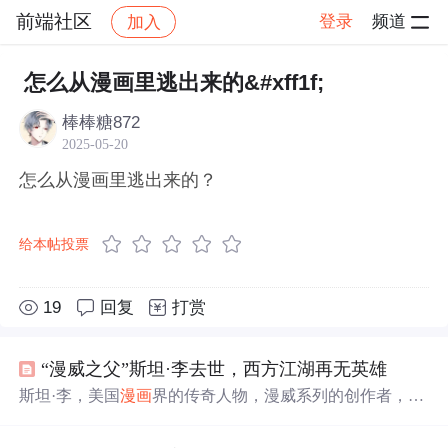
前端社区
登录
频道
加入
帖子详情
社区
前端社区
感慨
怎么从漫画里逃出来的&#xff1f;
棒棒糖872
2025-05-20
怎么从漫画里逃出来的？
给本帖投票
19
回复
打赏
“漫威之父”斯坦·李去世，西方江湖再无英雄
斯坦·李，美国
漫画
界的传奇人物，漫威系列的创作者，于
95岁离世。他创造了众多知名英雄，如蜘蛛侠、钢铁侠
等，并在电影中频繁客串，成为漫威电影不可或缺的一部