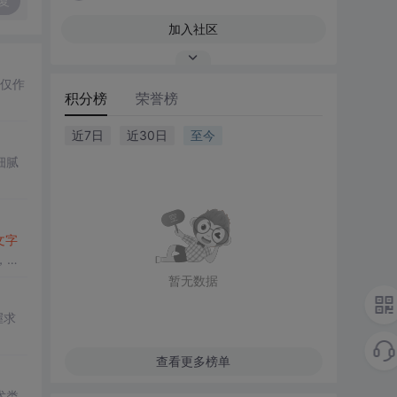
复
加入社区
I仅作
积分榜
荣誉榜
近7日
近30日
至今
细腻
文字
，增
暂无数据
握求
查看更多榜单
术类