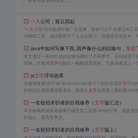
请发表友善的回复…
一人
公司，疑云四起
“
一人
公司”在AI热潮中被广泛追捧，宣称可让个体通过AI
为辅助工具。成功受限于个人综合能力，且面临市场竞争、用
java中如何写像下雨_雨声像什么的比喻句，
形容
本文通过一系列生动的比喻句描绘了不同季节、不同情境下
呢喃，作者用
文字
勾勒出一幅幅雨景画卷，引领读者进入一
js
文字
浮动效果
这篇博客通过HTML和JavaScript展示了如何实现
文字
浮动的
的初始位置和透明度变化，营造出
文字
在页面上随机飘动的视
加了互动性和趣味性。
一名校招求职者的自我修养（
文字
版汇总）
本文由网易游戏高级客户端开发工程师Jerish分享，涵
职核心，提高竞争力。
一名校招求职者的自我修养（
文字
版上）
本文详述了校招流程，包括校招与社招区别、简历制作、复