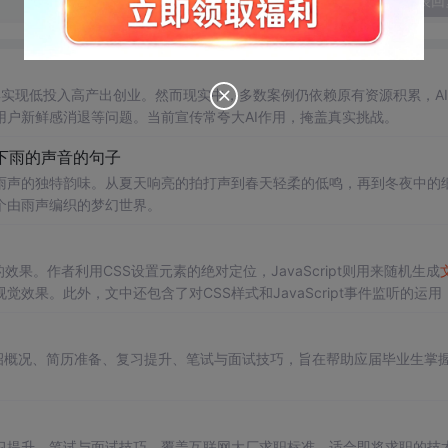
发表回
工具实现低投入高产出创业。然而现实中，多数案例仍依赖原有资源积累，A
户新鲜感消退等问题。当前宣传常夸大AI作用，掩盖真实挑战。
下雨的声音的句子
雨声的独特韵味。从夏天响亮的拍打声到春天轻柔的低鸣，再到冬夜中的
个由雨声编织的梦幻世界。
效果。作者利用CSS设置元素的绝对定位，JavaScript则用来随机生成
觉效果。此外，文中还包含了对CSS样式和JavaScript事件监听的运用
盖校招概况、简历准备、复习提升、笔试与面试技巧，旨在帮助应届毕业生掌
习提升、笔试与面试技巧，覆盖互联网大厂求职标准，适合即将求职的技