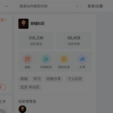
...
录
登录/注册
文章
前端社区
316,330
60,458
社区成员
社区内容
发帖
与我相关
我的任务
分享
前端
学习
经验分享
个人社区
复
北京·丰台区
社区管理员
正序