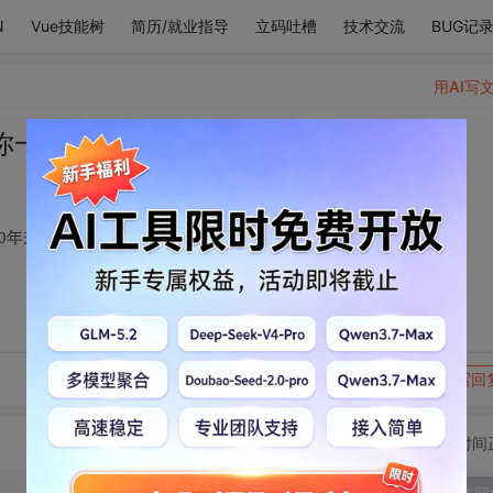
N
Vue技能树
简历/就业指导
立码吐槽
技术交流
BUG记
用AI写
一人便胜过所有5000年来最美的文字
0年来最美的文字
转发到动态
举报
写回
切换为时间