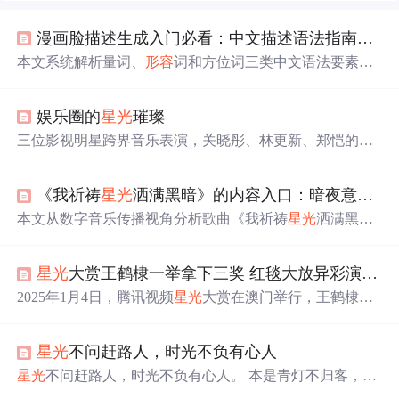
漫画脸描述生成入门必看：中文描述语法指南——量词/
本文系统解析量词、
形容
词和方位词三类中文语法要素对
AI漫画脸生成质量的影响。量词决定细节精度，如“一头及
腰长发”优于“长头发”；
形容
词构建风格一致性与层次感，
娱乐圈的
星光
璀璨
需避免冲突并聚焦核心特征；方位词主导构图逻辑，精准
定位元素空间关系。通过正反案例对比与常见错误修正，
三位影视明星跨界音乐表演，关晓彤、林更新、郑恺的组
指导用户写出高质量提示词。
合引发热议。他们的热情歌声虽非专业，却赢得观众赞
赏，展现了敢于挑战自我的精神。
《我祈祷
星光
洒满黑暗》的内容入口：暗夜意象如何被记住
本文从数字音乐传播视角分析歌曲《我祈祷
星光
洒满黑
暗》的内容入口设计，聚焦歌名意象（
星光
、黑暗、祈
祷）如何触发用户搜索行为，结合通勤/夜晚等典型使用场
星光
大赏王鹤棣一举拿下三奖 红毯大放异彩演员之路熠熠生辉
景，构建‘标题识别—场景关联—情绪驱动—试听决策’的
完整用户路径。强调旋律气质与情绪节奏匹配对低电量恢
2025年1月4日，腾讯视频
星光
大赏在澳门举行，王鹤棣斩
复类歌单的价值，突出其在内容推荐中‘具体入口优于标签
获多项荣誉。他当晚和红毯造型各具特色，引发高度讨
概括’的实践启示。
论。主办方肯定其2024年表现，他领奖发言引发共鸣。其
星光
不问赶路人，时光不负有心人
主演的《大奉打更人》也因他持续火爆，未来他将继续在
演艺道路前行。
星光
不问赶路人，时光不负有心人。 本是青灯不归客，却
因浊酒留风尘。 我有一瓢酒，可以微风尘。 贪得一场镜花