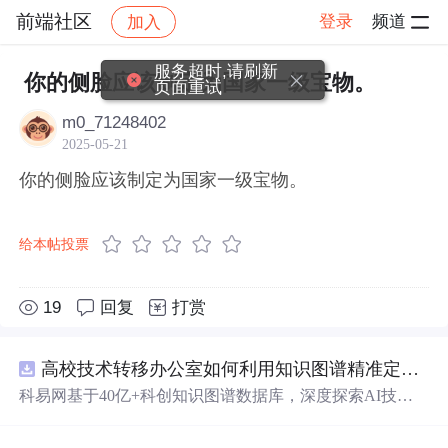
前端社区
登录
频道
加入
帖子详情
社区
前端社区
感慨
服务超时,请刷新
你的侧脸应该制定为国家一级宝物。
页面重试
m0_71248402
2025-05-21
你的侧脸应该制定为国家一级宝物。
给本帖投票
19
回复
打赏
高校技术转移办公室如何利用知识图谱精准定位产业需求与技术适配点？.docx
科易网基于40亿+科创知识图谱数据库，深度探索AI技术
在技术转移、成果转化、技术经纪、知识产权、产业创
新、科技招商等垂直领域的多样化应用场景，研究科技创