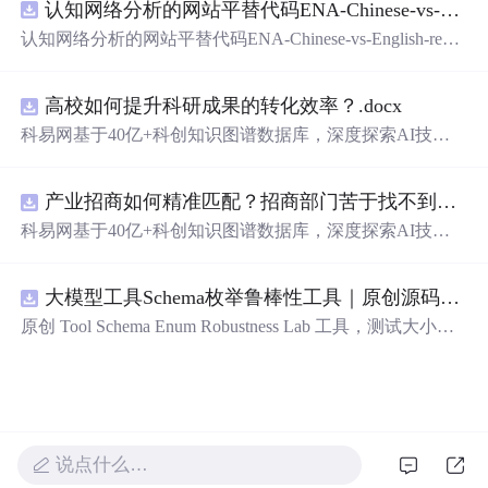
认知网络分析的网站平替代码ENA-Chinese-vs-English-reproducible.zip
新领域的AI+数智化解决方案，推动科技创新与产业创新
智能化发展。
认知网络分析的网站平替代码ENA-Chinese-vs-English-repro
ducible.zip
高校如何提升科研成果的转化效率？.docx
科易网基于40亿+科创知识图谱数据库，深度探索AI技术
在技术转移、成果转化、技术经纪、知识产权、产业创
新、科技招商等垂直领域的多样化应用场景，研究科技创
产业招商如何精准匹配？招商部门苦于找不到符合产业链补链强链方向的目标企业怎么办？.docx
新领域的AI+数智化解决方案，推动科技创新与产业创新
智能化发展。
科易网基于40亿+科创知识图谱数据库，深度探索AI技术
在技术转移、成果转化、技术经纪、知识产权、产业创
新、科技招商等垂直领域的多样化应用场景，研究科技创
大模型工具Schema枚举鲁棒性工具｜原创源码+测试+离线报告
新领域的AI+数智化解决方案，推动科技创新与产业创新
智能化发展。
原创 Tool Schema Enum Robustness Lab 工具，测试大小
写、别名、未知枚举、空值与多语言取值对工具参数校验
和修复的影响。压缩包包含完整源码、3 项自动化测试、
可复现合成示例、离线 HTML/JSON/SVG 报告、1080×720
真实运行效果图、README、运行说明、功能清单、MIT
License 及原创与授权声明。运行时零第三方依赖，不包含
说点什么…
热点产品或开源项目源码、Logo、官方截图、论文、生产
日志或其他受限素材。