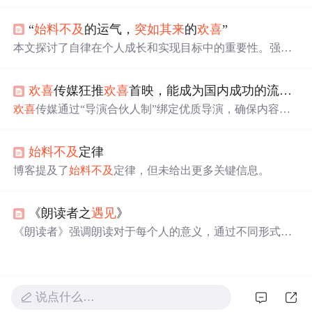
定义数组、获取数组元素、遍历数组、获取数组长度、截
取数组、替换元素、删除元素、追加元素以及在函数中使
“
始料不及
的运气，
突如其来
的
欢喜
”
用数组传参的方法。示例代码展示了各种操作的实现方
式。
本文探讨了自律在个人成长和实现目标中的重要性。强调
了自律不仅能够帮助人们克服诱惑，专注于长期目标，还
能提升个人的生活质量和职业成就。文章通过对比自律与
欢喜
传媒狂推
欢喜
首映，能成为国内成功的流媒体平台吗？
放纵的生活方式，阐述了自律如何塑造更高的人生高度。
欢喜
传媒通过“导演合伙人制”绑定优质导演，确保内容质
量，与各大平台合作设立“
欢喜
首映”专区，尝试线上线下
多渠道变现。尽管面临内容持续性、竞争激烈等问题，
欢
始料不及
定律
喜
传媒仍积极布局流媒体，以应对行业趋势变化。
博客提及了
始料不及
定律，但未给出更多关键信息。
《朗读者之
遇见
》
《朗读者》强调朗读对于每个人的意义，通过不同形式的
遇见
展现了文字与生命的结合。节目通过各种
遇见
的故
事，传递朗读带来的美好感受。
说点什么…