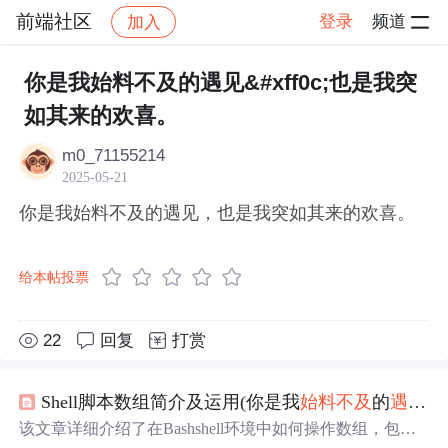
前端社区
登录
频道
加入
帖子详情
社区
前端社区
感慨
你是我始料不及的遇见&#xff0c;也是我突
如其来的欢喜。
m0_71155214
2025-05-21
你是我始料不及的遇见，也是我突如其来的欢喜。
给本帖投票
22
回复
打赏
Shell脚本数组简介及运用(你是我
始料不及
的
遇见
，
该文章详细介绍了在Bashshell环境中如何操作数组，包括