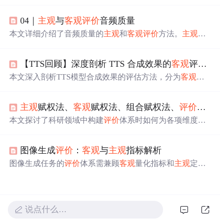
客观
评价
两大类。
主观
评价
涉及平均意见得分（MOS）、
失真等级评分（CMOS）等；
客观
评价
则涵盖ITU-TP.862 P
04｜
主观
与
客观
评价
音频质量
ESQ、ITU-TP.863 POLQA等有参考方法，以及ITU-TP.56
3、E-Model等无参考方法。此外还介绍了基于深度学习的
本文详细介绍了音频质量的
主观
和
客观
评价
方法。
主观
评
新型评估技术。
价
中的MUSHRA测试是一种多激励隐藏参考基准测试，适
用于音频编解码器、语音合成等领域，而
客观
评价
包括有
【TTS回顾】深度剖析 TTS 合成效果的
客观
评估与
参考的PESQ和POLQA算法，以及无参考的E-model等。PE
SQ和POLQA用于评估语音质量，而无参考
评价
则在没有
本文深入剖析TTS模型合成效果的评估方法，分为
客观
评
参考音频的情况下评估音频损伤。
估和
主观
评价
。
客观
评估包括内容一致性、声学特征相似
性等指标；
主观
评价
有平均意见分、比较平均意见分等方
主观
赋权法、
客观
赋权法、组合赋权法、
评价
指标
法。还介绍了评估数据构造及实践注意事项，强调结合两
者全面衡量模型水平。
本文探讨了科研领域中构建
评价
体系时如何为各项维度赋
予权重，介绍了
主观
赋权法（如AHP层次分析法、优序图
法）、
客观
赋权法（如熵值法、主成分分析）和组合赋权
图像生成
评价
：
客观
与
主观
指标解析
法，以及各类方法的适用场景和局限性。,
图像生成任务的
评价
体系需兼顾
客观
量化指标和
主观
定性
指标。
客观
指标通过数学计算量化差异，适用于快速迭代
和自动化评估。文中介绍了基于像素级的传统指标，包括
均方误差、峰值信噪比和结构相似性指数，分析了它们的
优缺点及计算方式。
说点什么…