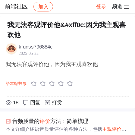
前端社区
登录
频道
加入
帖子详情
社区
前端社区
感慨
我无法客观评价他&#xff0c;因为我主观喜
欢他
kfunss796884c
2025-05-22
我无法客观评价他，因为我主观喜欢他
给本帖投票
18
回复
打赏
音频质量的
评价
方法：简单梳理
本文详细介绍语音质量评估的各种方法，包括
主观
评价
与