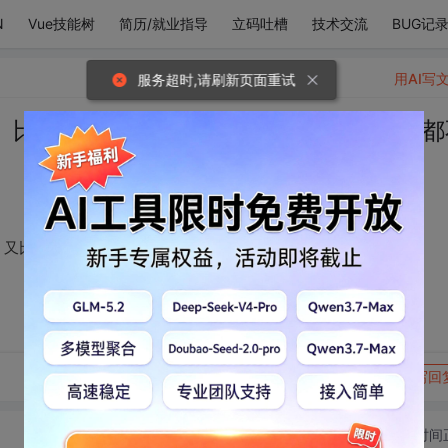
N
Vue技能树
简历/就业指导
立码吐槽
技术交流
BUG记
用AI写
服务超时,请刷新页面重试
、比你瘦、比你聪明、又比你懂事的人，都
、又比你懂事的人，都不关我的事。
转发到动态
举报
写回
切换为时间