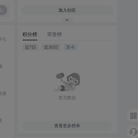
复
加入社区
积分榜
荣誉榜
并引
近7日
近30日
至今
家
迅速
暂无数据
重、
查看更多榜单