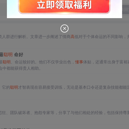
发表回
类人群进行解析。文章进一步阐述了情商
高
低对于个体命运的不同影响，
最
聪明
命好
最
聪明
、命运较好的。他们不仅学业出色，
懂
事
体贴，还通常出身于富裕
会中都能获得贵人相助。
。它的
聪明
才智表现在容易接受训练，无论是基本口令还是复杂技能都能
恋狂、团队破坏者、抱怨专家等，分享了与他们相处的经验，包括保持尊