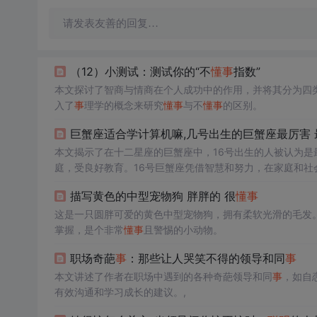
请发表友善的回复…
（12）小测试：测试你的“不
懂
事
指数”
本文探讨了智商与情商在个人成功中的作用，并将其分为四
入了
事
理学的概念来研究
懂
事
与不
懂
事
的区别。
巨蟹座适合学计算机嘛,几号出生的巨蟹座最厉害 
本文揭示了在十二星座的巨蟹座中，16号出生的人被认为是
庭，受良好教育。16号巨蟹座凭借智慧和努力，在家庭和社
描写黄色的中型宠物狗 胖胖的 很
懂
事
这是一只圆胖可爱的黄色中型宠物狗，拥有柔软光滑的毛发
掌握，是个非常
懂
事
且警惕的小动物。
职场奇葩
事
：那些让人哭笑不得的领导和同
事
本文讲述了作者在职场中遇到的各种奇葩领导和同
事
，如自
有效沟通和学习成长的建议。,