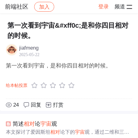
前端社区
登录
频道
加入
帖子详情
社区
前端社区
感慨
第一次看到宇宙&#xff0c;是和你四目相对
的时候。
jiafmeng
2025-05-22
第一次看到宇宙，是和你四目相对的时候。
给本帖投票
24
回复
打赏
简述
相对
论
宇宙
观
本文探讨了爱因斯坦
相对
论下的
宇宙
观，通过二维和三维