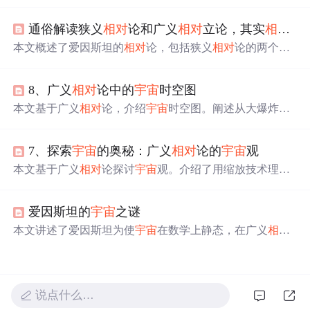
模型解释了
宇宙
的有限无界性，指出牛顿理论在
宇宙
学中
的局限，并揭示了
宇宙
整体形状的测定方法，最终结论是
通俗解读狭义
相对
论和广义
相对
立论，其实
相对
论
三维
宇宙
是平坦的，四维则是类球体。
本文概述了爱因斯坦的
相对
论，包括狭义
相对
论的两个基
本原理、时空
相对
性、E=mc^2的能量质能转换，以及广义
相对
论的等效原理和场方程。文章还讨论了
相对
论的实验
8、广义
相对
论中的
宇宙
时空图
验证和对
宇宙
学的影响，以及爱因斯坦在科学史上的重要
地位。
本文基于广义
相对
论，介绍
宇宙
时空图。阐述从大爆炸构
建时空图，分析空间平坦和正曲率
宇宙
模型特点。提及
宇
宙
加速膨胀及暗能量假设，还介绍广义
相对
论在星系运动
7、探索
宇宙
的奥秘：广义
相对
论的
宇宙
观
的应用，以及时空图构建、能量动量、
宇宙
学原理等内
容，为理解
宇宙
奥秘提供框架。
本文基于广义
相对
论探讨
宇宙
观。介绍了用缩放技术理解
宇宙
元素分布，阐述
宇宙
观从静态到动态的演变。通过红
移现象和
宇宙
微波背景辐射（CMB）证实
宇宙
膨胀，分析
爱因斯坦的
宇宙
之谜
宇宙
未来命运的三种可能，还提及
宇宙
常数和暗能量解释
宇宙
加速膨胀。
本文讲述了爱因斯坦为使
宇宙
在数学上静态，在广义
相对
论场方程组中引入
宇宙
常数。后哈勃给出
宇宙
膨胀证据，
爱因斯坦放弃该常数。多年后研究发现
宇宙
加速膨胀，
宇
宙
常数又被重新提及，其对应暗能量，但理论值与观测有
差异，
相对
论还面临黑洞等挑战。
说点什么…