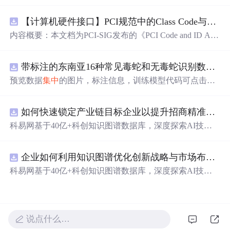
n Revision 5.0, Version 1.0 (CB).pdf
【计算机硬件接口】PCI规范中的Class Code与Capability ID分配：设备功能分类及扩展能力标识系统设计
内容概要：本文档为PCI-SIG发布的《PCI Code and ID Assi
gnment Specification》版本1.4，发布于2013年8月，主要定
义了PCI设备的类代码（Class Codes）、能力标识（Capabil
带标注的东南亚16种常见毒蛇和无毒蛇识别数据集， 识别率73.4%，7593张图，支持yolo
ity IDs）以
预览数据
集中
的图片，标注信息，训练模型代码可点击查
看我的博客链接：https://blog.csdn.net/pbymw8iwm/article/det
ails/163563763 数据集使用方法和模型训练相关技术问题可
如何快速锁定产业链目标企业以提升招商精准度？.docx
免费咨询，主页获取作者联系方式
科易网基于40亿+科创知识图谱数据库，深度探索AI技术
在技术转移、成果转化、技术经纪、知识产权、产业创
新、科技招商等垂直领域的多样化应用场景，研究科技创
企业如何利用知识图谱优化创新战略与市场布局？.docx
新领域的AI+数智化解决方案，推动科技创新与产业创新
智能化发展。
科易网基于40亿+科创知识图谱数据库，深度探索AI技术
在技术转移、成果转化、技术经纪、知识产权、产业创
新、科技招商等垂直领域的多样化应用场景，研究科技创
新领域的AI+数智化解决方案，推动科技创新与产业创新
智能化发展。
说点什么…