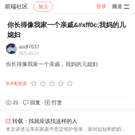
前端社区
登录
频道
加入
帖子详情
社区
前端社区
感慨
你长得像我家一个亲戚&#xff0c;我妈的儿
媳妇
asdf7637
2025-05-23
你长得像我家一个亲戚，我妈的儿媳妇
给本帖投票
21
回复
打赏
转载：找就应该找这样的人
本文讲述父亲在家庭中坚定维护母亲，面对姑姑和奶奶的