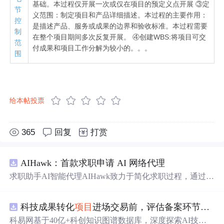
基础。本过程仅开展一次或仅在项目的预定义点开展 ③定
节
义范围：制定项目和产品详细描述。本过程的主要作用：
控
是描述产品、服务或成果的边界和验收标准。本过程需要
制
在整个项目期间多次反复开展。 ④创建WBS:将项目可交
范
付成果和项目工作分解为较小的。。。
围
给本帖投票
365
回复
打赏
AIHawk：首款求职申请 AI 网络代理
求职助手AI智能代理AIHawk致力于简化求职过程，通过自
动化职位申请流程。借助人工智能，它能够帮助用户以定
制化的方式申请多个职位。
科技成果转化
项目
进场交易前，评估备案环节需要准备哪些材料？.docx
科易网基于40亿+科创知识图谱数据库，深度探索AI技术