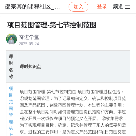
邵宗其的课程社区_NO_1
登录
频道
加入
社区
邵宗其的课程社区_NO_1
2025年信息系统
项目范围管理-第七节控制范围
奋进学堂
2025-05-24
课
时
课时知识点
名
称
项
项目范围管理-第七节控制范围 项目范围管理过程包括：
目
①规划范围管理：为了记录如何定义、确认和控制项目范
范
围及产品范围，创建范围管理计划。本过程的主要作用：
围
是在整个项目期间对如何管理范围提供指南和方向。本过
管
程仅开展一次或仅在项目的预定义点开展。 ②收集需求：
理-
为了实现项目目标，确定、记录并管理干系人的需要和需
第
求。过程的主要作用：是为定义产品范围和项目范围奠定
七