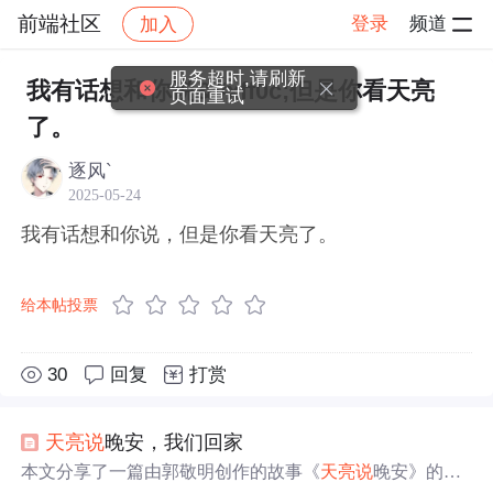
前端社区
登录
频道
加入
帖子详情
社区
前端社区
感慨
服务超时,请刷新
我有话想和你说&#xff0c;但是你看天亮
页面重试
了。
逐风`
2025-05-24
我有话想和你说，但是你看天亮了。
给本帖投票
30
回复
打赏
天亮
说
晚安，我们回家
本文分享了一篇由郭敬明创作的故事《
天亮
说
晚安》的感