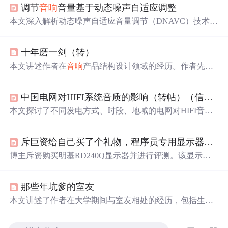
调节
音响
音量基于动态噪声自适应调整
本文深入解析动态噪声自适应音量调节（DNAVC）技术，
介绍其通过麦克风感知环境、回声消除、DSP处理与心理
声学模型，实现
音响
音量的智能调节。系统结合AEC、AG
十年磨一剑（转）
C和动态EQ等算法，解决车载、家居及会议场景下的听感
难题，提升语音可懂度与用户体验。
本文讲述作者在
音响
产品结构设计领域的经历。作者先掌
握基础理论，后在工厂从事审查图纸、编写流程等工作，
因表现出色调入设计所。成功设计8400、熊猫2200等产
中国电网对HIFI系统音质的影响（转帖）（信不信由你！）
品，还研究塑料零件连接技术，发表论文集，强调工程师
应会
做
、会写、会讲。
本文探讨了不同发电方式、时段、地域的电网对HIFI音质
的显著影响，如火电偏暖、水电偏冷但解析力高，以及电
网时段对音色的变化，提出玩
音响
最终是在玩电网的独特
斥巨资给自己买了个礼物，程序员专用显示器真香
观点。
博主斥资购买明基RD240Q显示器并进行评测。该显示器1
6:10屏比适合编程，可90°旋转，完美适配mac。它有莱茵
认证不闪屏和低蓝光技术，减少反光、保护眼睛。编程模
那些年坑爹的室友
式让代码更易识别，还自带
音响
。此外，有猫头鹰模式，
可自动切换，还配备软件方便操作。
本文讲述了作者在大学期间与室友相处的经历，包括生活
习惯的不同、夜间的噪音干扰等问题，并分享了一些应对
策略。