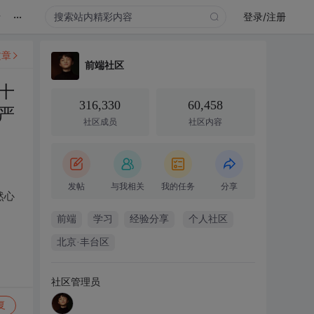
...
录
登录/注册
文章
前端社区
十
316,330
60,458
严
社区成员
社区内容
发帖
与我相关
我的任务
分享
然心
前端
学习
经验分享
个人社区
北京·丰台区
社区管理员
复