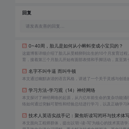
回复
请发表友善的回复…
0~40周，胎儿是如何从小蝌蚪变成小宝贝的？
这篇博客详细介绍了胎儿从受精卵到出生的10个月发育过程
育，接着第三个月胎儿开始有面部表情和手脚活动，直至第
觉逐渐发展，神经系统和身体机能不断成熟，每个阶段都充
名字不叫牛逼 而叫牛顿
本文通过幽默诙谐的语言风格，讲述了一个关于灵感与创造
学习方法-学习观（14）神经网络
本文探讨了神经网络的起源，从六亿年前生命的复杂功能涌
络如何通过突触可塑性和经验总结进行学习，以及正确学习
技术人英语实战手记：聚焦听读写闭环与技术体
本文面向工程师群体，提出以‘听-读-写’为核心的技术英