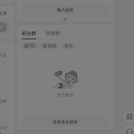
加入社区
正序
复
积分榜
荣誉榜
近7日
近30日
至今
官发
、触
暂无数据
经网
查看更多榜单
语应