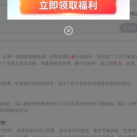
切换为时间
发表回
。从第一周的受精卵形成，到第四周
心脏
开始生长，再到第二个月主要器
十个月胎儿完全成熟，准备好迎接世界。整个过程中，胎儿的
听力
、味觉
满了生命的
奇迹
。
的故事。作者通过虚构的情节，表达了对于创造和灵感突然降临的期待。
现讲起，深入解析神经网络的学习方式及其对现代学习的影响。揭示了神
神经网络的方法。
写作
语学习闭环，强调场景化词汇积累、技术体写作规范、重音节奏训练、技术俚