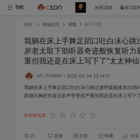
社区活动
赢在CSD
导航
社区
前端社区
感慨
帖子详情
我躺在床上手舞足蹈口吐白沫心跳
岁老太取下助听器奇迹般恢复听力
重但我还是在床上写下了“太太神仙
2025-05-24 23:14:11
m0_71184684
我躺在床上手舞足蹈口吐白沫心跳过速呼吸困难发出鸡
脏蹦出胸腔失血过多声带受损严重但我还是在床上写下了
给本帖投票
21
回复
打赏
分享
收藏