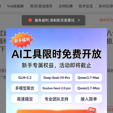
N
Vue技能树
简历/就业指导
立码吐槽
技术交流
BUG记
用AI写
服务超时,请刷新页面重试
过速呼吸困难发出鸡叫音量过高使得楼上八
最终我虽然心脏蹦出胸腔失血过多声带受损
下凡辛苦了！”九个大字！
叫音量过高使得楼上八十岁老太取下助听器奇迹般恢复听力最终我虽
“太太神仙下凡辛苦了！”九个大字！
转发到动态
举报
写回