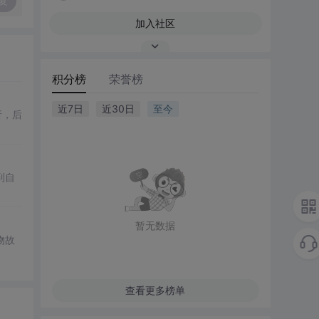
复
加入社区
积分榜
荣誉榜
近7日
近30日
至今
析，后
到自
暂无数据
物故
查看更多榜单