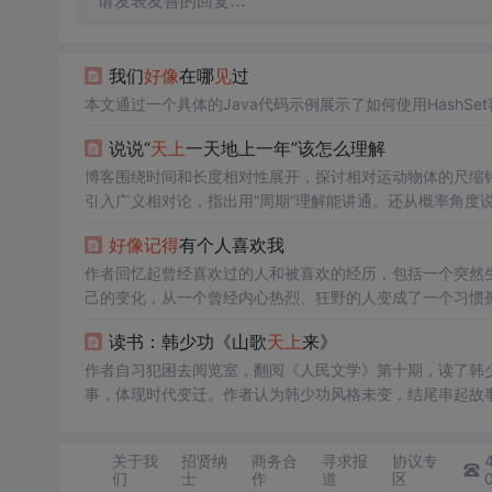
请发表友善的回复…
我们
好像
在哪
见
过
本文通过一个具体的Java代码示例展示了如何使用Hash
说说“
天上
一天地上一年”该怎么理解
博客围绕时间和长度相对性展开，探讨相对运动物体的尺缩
引入广义相对论，指出用“周期”理解能讲通。还从概率角度说
好像
记得
有个人喜欢我
作者回忆起曾经喜欢过的人和被喜欢的经历，包括一个突然
己的变化，从一个曾经内心热烈、狂野的人变成了一个习惯
读书：韩少功《山歌
天上
来》
作者自习犯困去阅览室，翻阅《人民文学》第十期，读了韩
事，体现时代变迁。作者认为韩少功风格未变，结尾串起故
关于我
招贤纳
商务合
寻求报
协议专
们
士
作
道
区