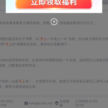
发表回
Set容器来避免重复元素的存储，并附带了一首歌曲的歌词作为引子。
钟慢问题及双生子佯谬。以“
天上
一天地上一年”为例，先从狭义相对论分
明“
天上
的”做事快且命长，最后给出形象例子。
生病向他求助的女孩，以及初中时期暗恋的一个女孩。这些回忆让他意识
孤独、沉默寡言的程序员。
少功的《山歌
天上
来》。文章情节丰满，讲述天才民俗音乐家毛三寅等人
事。推荐大家阅读该文章。
400-660-
在线客
工作时间 8:30-
kefu@csdn.net
0108
服
22:00