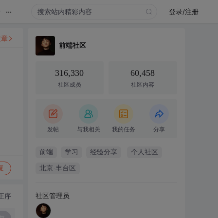
...
录
登录/注册
文章
前端社区
316,330
60,458
社区成员
社区内容
发帖
与我相关
我的任务
分享
前端
学习
经验分享
个人社区
复
北京·丰台区
社区管理员
正序