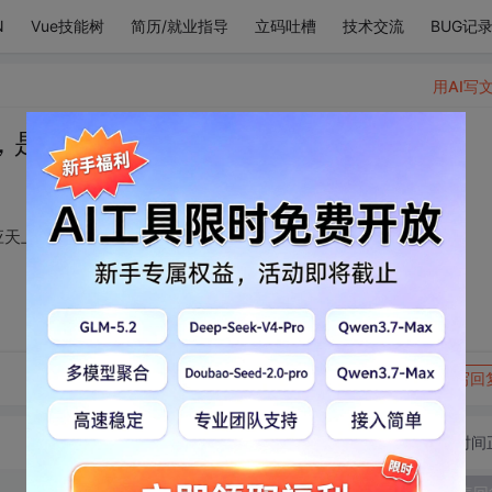
N
Vue技能树
简历/就业指导
立码吐槽
技术交流
BUG记
用AI写
，是在天上（此人只应天上有）
应天上有）
转发到动态
举报
写回
切换为时间