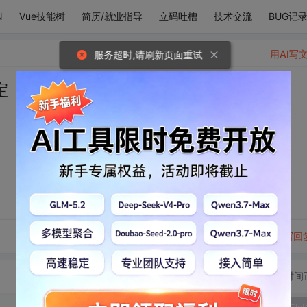
N
Vue技能树
简历/就业指导
立码吐槽
技术交流
BUG记
用AI写
服务超时,请刷新页面重试
定，是你。
转发到动态
举报
写回
切换为时间