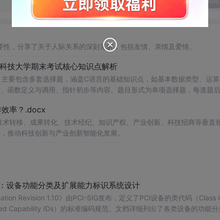
发表回
要性，分享了关于人际关系的深刻见解，包括友情、亲情及爱情。
南科技大学期末考试核心知识点解析
，主要包含多套选择题，涵盖C语言的基础知识点，如基本数据类型、运算
串处理、函数定义与调用、指针初步等内容。题目形式为单项选择题，每道题
等院校计算机相关专业学习C语言课
率？.docx
掌握程度；
读建议：建议结合教材和上机实践进行练习，
在技术转移、成果转化、技术经纪、知识产权、产业创新、科技招商等垂直
后的程序执行流程，以达到真正掌握语言特性的目的。
案，推动科技创新与产业创新智能化发展。
配：设备功能分类及扩展能力标识系统设计
ication Revision 1.10》由PCI-SIG发布，定义了PCI设备的类代码（Class 
nded Capability IDs）的标准编码规范。文档详细列出了各类设备的功能
备类型分配唯一的Base Class、Sub-C