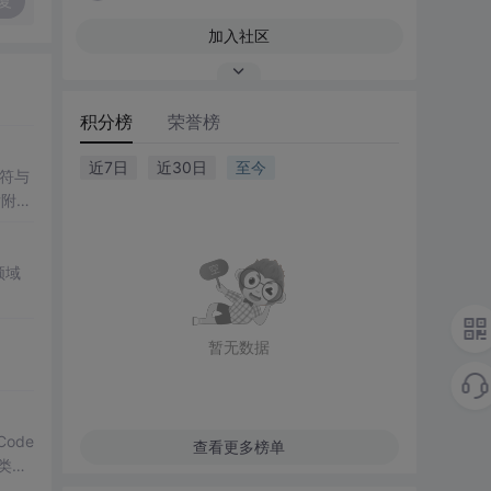
复
加入社区
积分榜
荣誉榜
近7日
近30日
至今
符与
后附有
领域
暂无数据
Code
查看更多榜单
分类，