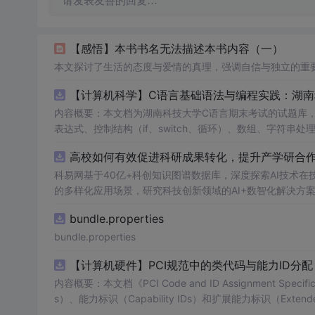
请发表友善的回复…
【感悟】本书书名无法描述本书内容（一）
本文探讨了生活的态度与爱情的真理，强调自信与独立的重
【计算机科学】C语言基础语法与编程实践：湖
内容概要：本文档为湖南科技大学C语言期末考试的试题库
表达式、控制结构（if、switch、循环）、数组、字符
正确答案，旨在帮助学生巩固C语言语法和程序逻辑理解，提升编程实践能力。; 适合人群：适用于高
高校如何有效促进科研成果转化，提升产学研合作效
程的学生，特别是准备期末考试或需要强化基础知识的初学者。; 使用场景及目标：①用于考前复习，检验对C语言核心概念的
②辅助教师出题或课堂教学练习；③通过反复练习提高编程思维与代码逻辑分析能力。; 阅
科易网基于40亿+科创知识图谱数据库，深度探索AI技术
重点关注易错题和涉及复杂逻辑控制的题目，理解每道题背
的多样化应用场景，研究科技创新领域的AI+数智化解决方
bundle.properties
bundle.properties
【计算机硬件】PCI规范中的类代码与能力ID分
内容概要：本文档《PCI Code and ID Assignment Specif
s）、能力标识（Capability IDs）和扩展能力标识（Exte
包括存储控制器、网络控制器、显示设备、输入设备等，并为每种设