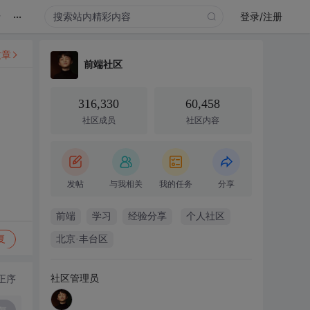
...
录
登录/注册
文章
前端社区
316,330
60,458
社区成员
社区内容
发帖
与我相关
我的任务
分享
前端
学习
经验分享
个人社区
复
北京·丰台区
社区管理员
正序