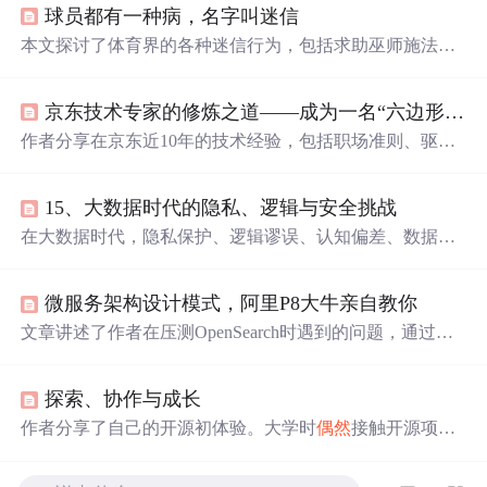
球员都有一种病，名字叫迷信
本文探讨了体育界的各种迷信行为，包括求助巫师施法、
使用
幸运
物和个人怪癖等。通过心理学视角分析了这些行
为背后的原因，指出它们可能是运动员为缓解比赛压力和
京东技术专家的修炼之道——成为一名“六边形战士”
不确定性的一种方式。
作者分享在京东近10年的技术经验，包括职场准则、驱动
业务建议、思维转变等。如坚持‘越努力，越
幸运
’和‘选择
比努力更重要’；技术驱动业务要理解业务、把握趋势；还
15、大数据时代的隐私、逻辑与安全挑战
给出提升影响力、技术人成长建议及书籍推荐，自创万能
公式助力制定成长路径。
在大数据时代，隐私保护、逻辑谬误、认知偏差、数据
偶
然
性等问题日益凸显。本文详细探讨了大数据在不同领域
的应用及其带来的隐私和安全挑战，并提出了相应的应对
微服务架构设计模式，阿里P8大牛亲自教你
措施。从法律规定到技术
手段
，从企业策略到个人行为，
本文旨在寻找数据利用与隐私保护之间的平衡点。
文章讲述了作者在压测OpenSearch时遇到的问题，通过代
码优化、配置调整、使用Redis缓存等
手段
逐步提升系统性
能，总结了12条关键优化经验和面试准备建议。
探索、协作与成长
作者分享了自己的开源初体验。大学时
偶然
接触开源项目
后，作者选择参与一个移动端社交应用的开源项目开发。
开发中虽遇诸多问题，但通过多种方式解决。在此过程