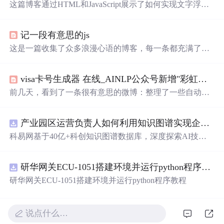
这篇博客通过HTML和JavaScript展示了如何实现文字浮动
的效果。作者利用CSS设置元素的绝对定位，JavaScript则
用来随机生成文字的初始位置和透明度变化，营造出文字
记一段有意思的js
在页面上随机飘动的视觉效果。此外，文中还包含了对CS
S样式和JavaScript
事
件监听的运用，增加了互动性和趣味
这是一篇收集了众多浪漫心语的博客，每一条都充满了甜
性。
蜜和温情，表达了作者对某人的深深喜爱。从星辰大海到
日常生活，从诗词歌赋到甜蜜日常，字里行间透露出对你
visa卡号生成器 在线_AINLP公众号新增"彩虹屁生成器"
的独特情感，仿佛每个瞬间都因你而闪耀。这些话语如同
繁星，照亮了平凡的日子，让人感受到爱的力量和美好。
前几天，看到了一条很有意思的微博：整理了一些自动生
成器，无聊的时候可以玩儿一天‣ 马丁路德骂人生成器，
收集了他作品里所有的脏话，连出处都有。点击即可感受
产业园区运营负责人如何利用知识图谱实现企业精准对接与协同？.docx
辱骂O网页链接‣ 狗屁不通文章生成器，写稿必备O网页链
接‣ 彩虹屁生成器，夸人难手可马住O网页链接‣ 特殊字体
科易网基于40亿+科创知识图谱数据库，深度探索AI技术
生成器，可以将文字生成其他有趣字体O网页链接‣ 诺基亚
在技术转移、成果转化、技术经纪、知识产权、产业创
短信图片生成器：O网页链接‣ 记仇表情包生成器：O网页
新、科技招商等垂直领域的多样化应用场景，研究科技创
链接‣ 爱豆翻牌生成器：O网页...
研华网关ECU-1051搭建环境并运行python程序教程
新领域的AI+数智化解决方案，推动科技创新与产业创新
智能化发展。
研华网关ECU-1051搭建环境并运行python程序教程
说点什么…