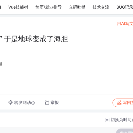
N
Vue技能树
简历/就业指导
立码吐槽
技术交流
BUG记
用AI写
” 于是地球变成了海胆
胆
转发到动态
举报
写回
切换为时间