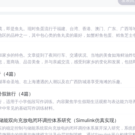
发表回
成，即是鱼丸。现时鱼蛋流行于福建、台湾、香港、澳门、广东、广西等
地区的品种之一，其中包心类的鱼丸卖的最好，如蟹籽鱼包蛋、鳕鱼芝士
和家乡的特色。文章提到了夜间行车、交通状况、当地的美食如海鲜油炸
息，逛商场、品尝美食，并与亲戚交流，感受到家乡的变化和发展，包括
快经历。
行（4篇）
湖革命圣地、在上海遭遇的人潮以及在广西防城港享受海滩的乐趣。
暑假旅行（4篇）
行，适用于小学低段写作训练。内容聚焦学生假期生活观察与表达能力培
学中常见的基础写作训练材料。
储能双向充放电闭环调控体系研究（Simulink仿真实现）
压的稳定控制与储能系统双向充放电的闭环调控体系展开深入研究，系统
网中的能量均衡建模方法及分层控制策略。通过Simulink平台构建完