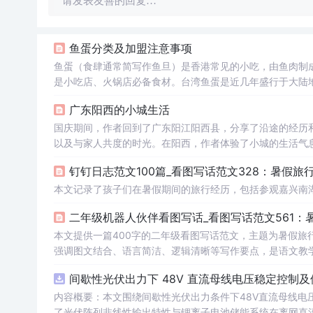
请发表友善的回复…
鱼蛋分类及加盟注意事项
鱼蛋（食肆通常简写作鱼旦）是香港常见的小吃，由鱼肉制
是小吃店、火锅店必备食材。台湾鱼蛋是近几年盛行于大陆
产品。 分类： 福州鱼丸 福州鱼丸是用鳗鱼、鲛鱼或淡水鱼剁茸，加甘薯粉（淀粉）搅拌均匀，再包以猪瘦肉或虾等馅制成
广东阳西的小城生活
的丸状
国庆期间，作者回到了广东阳江阳西县，分享了沿途的经历
以及与家人共度的时光。在阳西，作者体验了小城的生活气
引入大学和高铁建设。同时，文章还提及了与朋友打球的愉
钉钉日志范文100篇_看图写话范文328：暑假旅
本文记录了孩子们在暑假期间的旅行经历，包括参观嘉兴南
二年级机器人伙伴看图写话_看图写话范文561：
本文提供一篇400字的二年级看图写话范文，主题为暑假旅
强调图文结合、语言简洁、逻辑清晰等写作要点，是语文教
间歇性光伏出力下 48V 直流母线电压稳定控制及
内容概要：本文围绕间歇性光伏出力条件下48V直流母线电
了光伏阵列非线性输出特性与锂离子电池储能系统在离网直流微