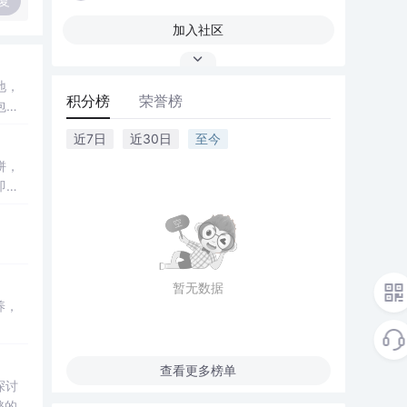
复
加入社区
地，
积分榜
荣誉榜
包等
近7日
近30日
至今
饼，
即将
暂无数据
养，
查看更多榜单
探讨
整的