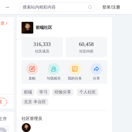
...
录
登录/注册
文章
前端社区
316,333
60,458
社区成员
社区内容
发帖
与我相关
我的任务
分享
前端
学习
经验分享
个人社区
复
北京·丰台区
社区管理员
正序