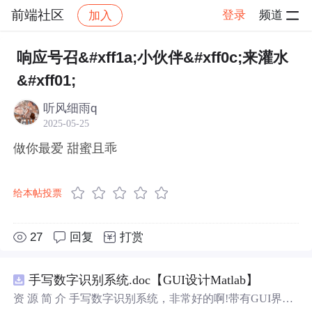
前端社区
登录
频道
加入
帖子详情
社区
前端社区
感慨
响应号召&#xff1a;小伙伴&#xff0c;来灌水
&#xff01;
听风细雨q
2025-05-25
做你最爱 甜蜜且乖
给本帖投票
27
回复
打赏
手写数字识别系统.doc【GUI设计Matlab】
资 源 简 介 手写数字识别系统，非常好的啊!带有GUI界