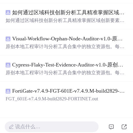
面，使用方便! 详 情 说 明 用这个手写数字识别系统，你可
以轻松地识别手写数字。这个系统不仅功能强大，而且还
如何通过区域科技创新分析工具精准掌握区域创新要素分布与产业链融合现状？.docx
带有直观的图形用户界面（GUI），非常容易使用。你只
需要将手写数字输入系统，它将立即给出准确的识别结
如何通过区域科技创新分析工具精准掌握区域创新要素分
果。这个系统可以在各种场景中使用，无论是学校、工作
布与产业链融合现状？
还是日常生活，都能为你提供快速和准确的识别服务。它
是一个非常方便和实用的工具，你一定会喜欢它的！
Visual-Workflow-Orphan-Node-Auditor-v1.0-原创源码与文档.zip
原创本地工程审计与分析工具合集中的独立资源包。每个
ZIP包含完整源码、3项自动化测试、可复现合成示例、离
线HTML、JSON与SVG报告、1080×720真实运行效果图、
Cypress-Flaky-Test-Evidence-Auditor-v1.0-原创源码与文档.zip
README、运行说明、功能清单、MIT License及原创与授
权声明。解压后进入project目录，执行npm test验证算法，
原创本地工程审计与分析工具合集中的独立资源包。每个
执行npm run report生成报告，也可通过本地静态服务器打
ZIP包含完整源码、3项自动化测试、可复现合成示例、离
开网页。运行时零第三方依赖，不包含热点产品或开源项
线HTML、JSON与SVG报告、1080×720真实运行效果图、
目源码、Logo、官方截图、论文、生产日志或其他受限素
FortiGate-v7.4.9-FGT-601E-v7.4.9.M-build2829-FORTINET.out
README、运行说明、功能清单、MIT License及原创与授
材。适合前端开发、AI应用工程、测试审计和课程实践。
权声明。解压后进入project目录，执行npm test验证算法，
FGT_601E-v7.4.9.M-build2829-FORTINET.out
执行npm run report生成报告，也可通过本地静态服务器打
开网页。运行时零第三方依赖，不包含热点产品或开源项
目源码、Logo、官方截图、论文、生产日志或其他受限素
材。适合前端开发、AI应用工程、测试审计和课程实践。
说点什么…