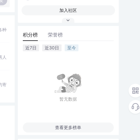
复
加入社区
各种
积分榜
荣誉榜
近7日
近30日
至今
两人
的寄
暂无数据
查看更多榜单