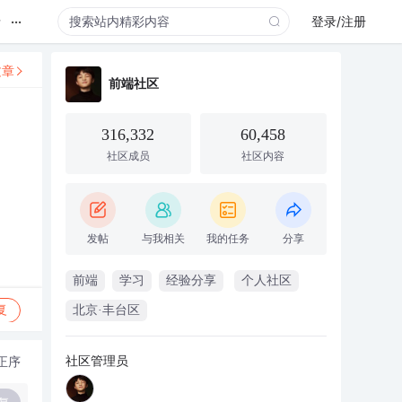
...
录
登录/注册
文章
前端社区
316,332
60,458
社区成员
社区内容
发帖
与我相关
我的任务
分享
前端
学习
经验分享
个人社区
复
北京·丰台区
社区管理员
正序