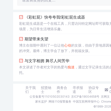
请发表友善的回复…
《彩虹屁》快夸夸我!彩虹屁生成器
彩虹屁生成器是一个在线工具，只需访问特定网址即可获取
场景，为日常生活增添乐趣。
期望带来失望
博主在假期中遇到了一位让他
心动
的女孩，但由于异地原因
的冲突。最终，博主学会了放下，并祝福女孩。
与文字相拥 舞尽人间芳华
本文讲述了作者对文字的热爱与
痴迷
，通过文字记录生活的
托。
关于我
招贤纳
商务合
寻求报
协议专
们
士
作
道
区
公安备案号11010502030143
京ICP备19004658号
京网文〔
家长监护
网络110报警服务
中国互联网举报中心
Chro
©1999-2