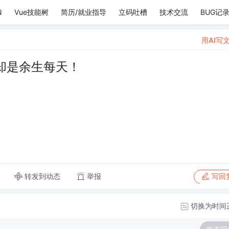
N
Vue技能树
简历/就业指导
立码吐槽
技术交流
BUG记
用AI写
却是余生每天！
转发到动态
举报
写回
切换为时间