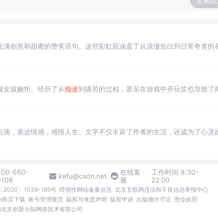
发表回
充满创意和甜蜜的赞美语句。这些彩虹屁涵盖了从浪漫告白到日常夸奖的
被女孩婉拒。经历了从
痴迷
到痛苦的过程，甚至在游戏中开玩笑也导致了
点滴，表达情感，感悟人生。文字不仅丰富了作者的生活，还成为了心灵
400-660-
在线客
工作时间 8:30-
kefu@csdn.net
0108
服
22:00
2020〕1039-165号
经营性网站备案信息
北京互联网违法和不良信息举报中心
me商店下载
账号管理规范
版权与免责声明
版权申诉
出版物许可证
营业执照
026北京创新乐知网络技术有限公司