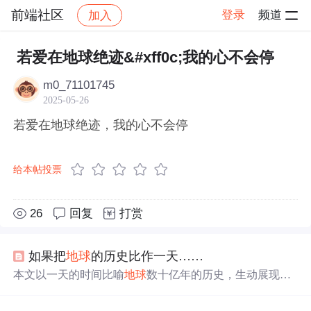
前端社区
登录
频道
加入
帖子详情
社区
前端社区
感慨
若爱在地球绝迹&#xff0c;我的心不会停
m0_71101745
2025-05-26
若爱在地球绝迹，我的心不会停
给本帖投票
26
回复
打赏
如果把
地球
的历史比作一天……
本文以一天的时间比喻
地球
数十亿年的历史，生动展现了
从
地球
形成到人类出现的生命演化过程。午夜时分
地球
诞
生，经过漫长岁月，原始生命在海洋中形成并逐渐进化。