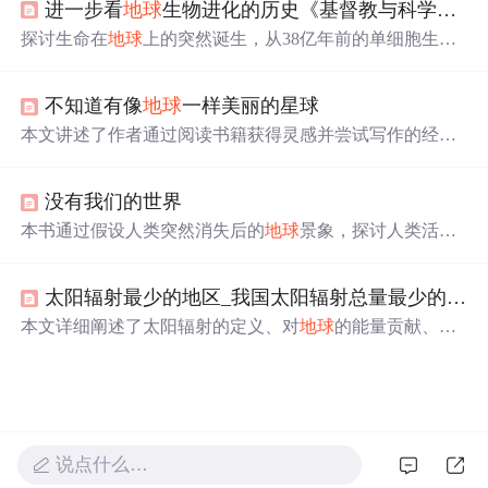
进一步看
地球
生物进化的历史《基督教与科学》第十九课
直至接近一天的终点，高等动物与人类才相继出现。
探讨生命在
地球
上的突然诞生，从38亿年前的单细胞生物
到寒武纪大爆发的高等生物，解析进化论与神创论对生命
起源的不同视角。文章深入讨论基因遗传、突变在物种演
不知道有像
地球
一样美丽的星球
化中的作用，以及
地球
环境对生命形态的影响。
本文讲述了作者通过阅读书籍获得灵感并尝试写作的经
历，强调了不断学习和挑战自我对于个人成长的重要性。
没有我们的世界
本书通过假设人类突然消失后的
地球
景象，探讨人类活动
对
地球
造成的影响。从全球
停
电到城市被自然界重新占
领，再到大气中二氧化碳浓度的变化，展示了
地球
的自我
太阳辐射最少的地区_我国太阳辐射总量最少的是哪一个地区？
恢复能力和人类文明的脆弱性。
本文详细阐述了太阳辐射的定义、对
地球
的能量贡献、天
文辐射及其对气候的影响，包括太阳常数、辐射波长分
布、季节变化、大气削弱过程和
地球
表面辐射总量的地理
分布。还介绍了太阳辐射试验的重要性和标准，以及大气
对太阳辐射的吸收、散射和反射机制。
说点什么…