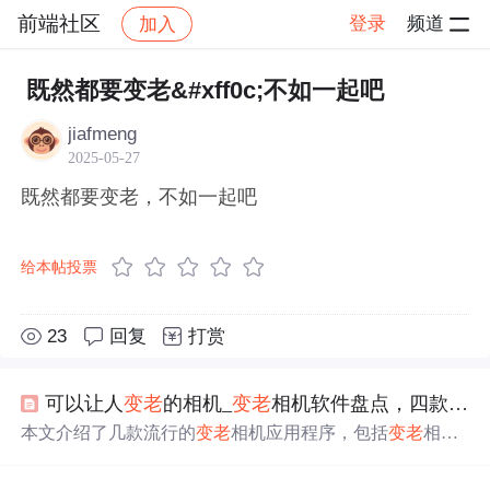
前端社区
登录
频道
加入
帖子详情
社区
前端社区
感慨
既然都要变老&#xff0c;不如一起吧
jiafmeng
2025-05-27
既然都要变老，不如一起吧
给本帖投票
23
回复
打赏
可以让人
变老
的相机_
变老
相机软件盘点，四款可以让人
本文介绍了几款流行的
变老
相机应用程序，包括
变老
相
机、
变老
时光相机、一键老颜和老年相机。这些软件利用
人工智能技术预测用户年老后的样貌，甚至能转换性别，