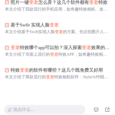
照片一键
变老
怎么弄？这几个软件都有
变老
特效
提供趣味性的变年轻效果。用户可以轻松下载并尝试，观
察不同年龄阶段的自己，感受时间的魔力。
本文介绍了四款流行的手机应用，如奇趣特效相机、改图
鸭、FaceApp和AgingBooth，它们都提供一键
变老
的功能，
通过先进的图像处理技术，让照片中的人物瞬间呈现老化
基于Swfit 实现人脸
变老
效果，为用户带来创意和娱乐的乐趣，体验时光流转的感
觉。,
本文介绍基于Swift实现人脸
变老
的方案。先识别图片人脸
区域并提取特征点，再根据特征点对皱纹纹理变形，最后
将变形后的纹理与人脸贴合。借助Face++识别关键点，用
变老
特效哪个app可以拍？深入探索
变老
效果的应用
OpenGL渲染纹理，采用柔光混合模式。该方案优点是不受
肤色等因素影响，拓展性高，但
变老
效果离真实有差距。
本文介绍了市面上流行的
变老
特效APP，如奇趣特效相
机、图片编辑助手和FaceApp，它们利用图像处理和机器
学习技术提供逼真的
变老
效果，同时强调了操作简便、创
特效
变老
的软件有哪些？这几个既免费又好用
意丰富的优点。
本文介绍了两款流行的
变老
特效相机软件：StylerAPP因其
丰富的老年相机模板和创新特效受到推荐，而图片编辑助
手则因其多样化的照片特效满足不同趣味需求。快来了解
这些让照片瞬间穿越时空的应用。
说点什么…