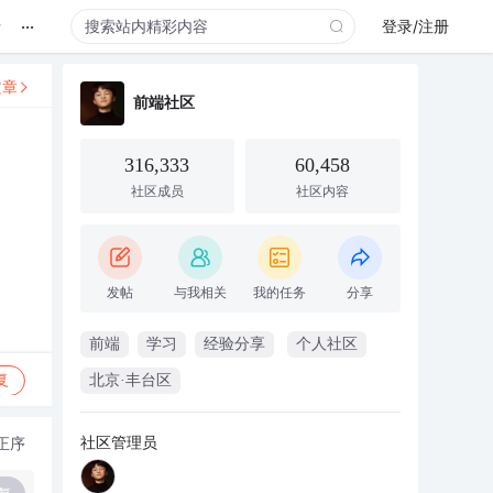
...
录
登录/注册
文章
前端社区
316,333
60,458
社区成员
社区内容
发帖
与我相关
我的任务
分享
前端
学习
经验分享
个人社区
复
北京·丰台区
社区管理员
正序