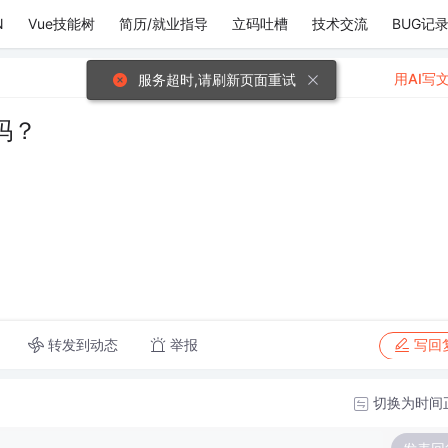
N
Vue技能树
简历/就业指导
立码吐槽
技术交流
BUG记
用AI写
服务超时,请刷新页面重试
吗？
转发到动态
举报
写回
切换为时间