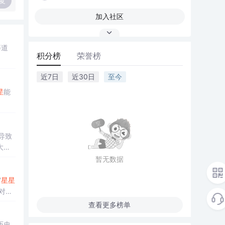
复
加入社区
等道
积分榜
荣誉榜
近7日
近30日
至今
星
能
导致
大的
暂无数据
‘
星星
型对文
查看更多榜单
历史