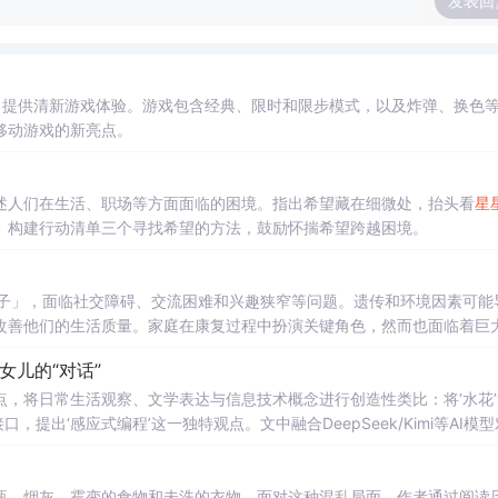
发表回
设计，提供清新游戏体验。游戏包含经典、限时和限步模式，以及炸弹、换色
移动游戏的新亮点。
述人们在生活、职场等方面面临的困境。指出希望藏在细微处，抬头看
星
、构建行动清单三个寻找希望的方法，鼓励怀揣希望跨越困境。
子」，面临社交障碍、交流困难和兴趣狭窄等问题。遗传和环境因素可能
改善他们的生活质量。家庭在康复过程中扮演关键角色，然而也面临着巨
要。
女儿的“对话”
，将日常生活观察、文学表达与信息技术概念进行创造性类比：将‘水花’
提出‘感应式编程’这一独特观点。文中融合DeepSeek/Kimi等AI模
强调编程即观察—处理—表达—连接的认知过程。
瓶、烟灰、霉变的食物和未洗的衣物。面对这种混乱局面，作者通过阅读