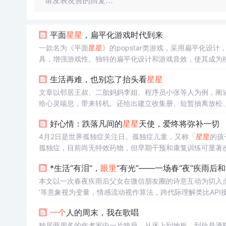
请发表友善的回复…
平面
星星
，扁平化游戏时代到来
一款名为《平面
星星
》的popstar类游戏，采用扁平化
具，增强游戏性。独特的扁平化设计和游戏音效，使其成为
生活再难，也别忘了抬头看
星星
文章以邻居王叔、二胎妈妈李姐、程序员小张等人为例，阐
给心灵喘息，带来转机。还给出建立收集册、短暂抽离放松
好心情：跌落凡间的
星星
天使，爱终将弥补一切
4月2日是世界孤独症关注日。孤独症儿童，又称「
星星
的孩
孤独症，目前尚无特效药物，但早期干预和康复训练可显著
经济和心理压力。社会的理解与关爱对于孤独症群体至关重
*生活“有泪”，
眼里
“有光”——一场春“夜”疾雨后和
本文以一次春夜疾雨后父女在微信朋友圈的诗意互动为切入点
’等意象视为变量，情感流动视作算法，跨代际理解类比API接口，
本的赏析反馈，并关联Python学习资源与编程思维本质，
一个
人的周末，我在歌唱
独居两周多的作者家中一片狼藉，从床上到地板，到处是酒