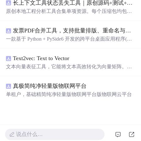
长上下文工具状态丢失工具｜原创源码+测试+离线报告
原创本地工程分析工具合集单项资源。每个压缩包均包含
完整 JavaScript/Node.js 源码、3 项自动化测试、可复现合
成示例、离线 HTML/JSON/SVG 报告、1080×720 真实运
发票PDF合并工具，支持批量排版、重命名与查重（源码附安装部署教程）
行效果图、README、运行说明、功能清单、MIT License
及原创授权声明。Node.js 18+ 可直接运行，零第三方运行
一款基于 Python + PySide6 开发的跨平台桌面应用程序(支
依赖，适合开发者进行工程预检、质量审查和交付复核。
持windows和macos)，专门用于将多张发票 PDF 文件合并
排版成指定格式。软件支持多种布局方式，可满足不同场
Text2vec: Text to Vector
景下的发票 软件架构 前端框架: PySide6 (Qt 跨平台 GUI 框
架) PDF 处理: PyMuPDF (fitz) 编程语言: Python 3 打包工具:
文本向量表征工具，它能将文本高效转化为向量矩阵。该
PyInstaller 功能特性 支持拖拽导入 PDF 文件，亦可点击"添
工具支持Word2Vec、RankBM25、Sentence-BERT、CoSEN
加"按钮选择文件 布局自定义：可以从1x1到10x10的范围
T等多种文本表征和文本相似度计算模型，且具备即插即
内自由选择排版布局 双模式处理：普通模式（保留PDF矢
真极简纯净轻量版物联网平台
用的特性。
量信息和发票监制章）、图像模式（高精度图片转换） 打
单租户，基础精简纯净轻量版物联网平台版物联网云平台
印顺序：支持按列表顺序、开票日期、开票金额三种方式
排序打印 实时预览：添加文件后自动生成合并预览图，支
持滚轮缩放查看 文件列表显示：文件名、金额、开票日
期、路径、修改日期、大小 文件管理：支持上移/下移调整
顺序、右键菜单（打开文件、在文件夹中显示） 支持删除
选中、删除全部操作 批量重命名：支持根据发票字段（发
说点什么…
票类型、发票号码、商品类型、开票日期、买方名字、销