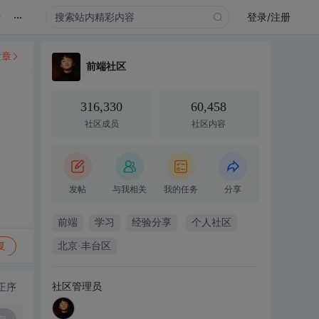
...
录
登录/注册
文章
前端社区
316,330
60,458
社区成员
社区内容
发帖
与我相关
我的任务
分享
前端
学习
经验分享
个人社区
复
北京·丰台区
社区管理员
正序