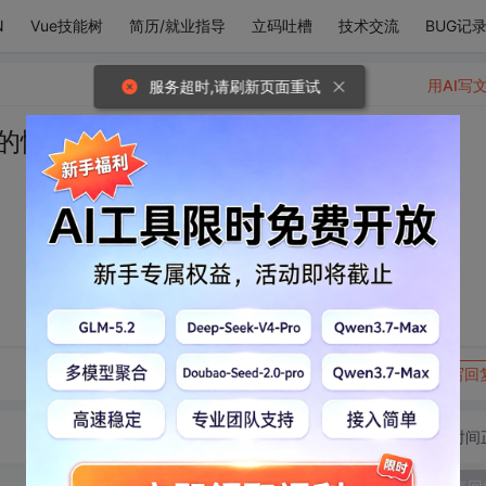
N
Vue技能树
简历/就业指导
立码吐槽
技术交流
BUG记
用AI写
服务超时,请刷新页面重试
的情话
转发到动态
举报
写回
切换为时间