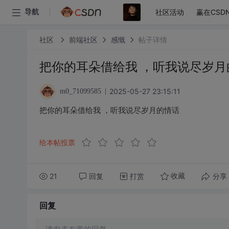
社区活动
赢在CSD
导航
社区
前端社区
感慨
帖子详情
把你的耳朵借给我 ，听我说尽岁月
2025-05-27 23:15:11
m0_71099585
把你的耳朵借给我 ，听我说尽岁月的情话
给本帖投票
21
回复
打赏
分享
收藏
回复