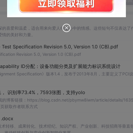
发表回
深的喜爱和温柔，适合用来向爱人传递心中的情感。这些短句不仅表达了
爱情的美好和力量。
Test Specification Revision 5.0, Version 1.0 (CB).pdf
ication Revision 5.0, Version 1.0 (CB).pdf
Capability ID分配：设备功能分类及扩展能力标识系统设计
signment Specification》版本1.4，发布于2013年8月，主要定义了PCI
识别率73.4%，7593张图，支持yolo
://blog.csdn.net/pbymw8iwm/article/details/1635
主页获取作者联系方式
docx
在技术转移、成果转化、技术经纪、知识产权、产业创新、科技招商等垂直
案，推动科技创新与产业创新智能化发展。