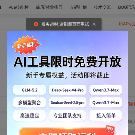
N
Vue技能树
简历/就业指导
立码吐槽
技术交流
BUG记
用AI写
服务超时,请刷新页面重试
转发到动态
举报
写回
切换为时间