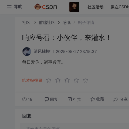
社区活动
赢在CSD
导航
社区
前端社区
感慨
帖子详情
响应号召：小伙伴，来灌水！
2025-05-27 23:15:37
清风拂柳`
每日爱你，诸事皆宜。
给本帖投票
18
回复
打赏
分享
收藏
回复