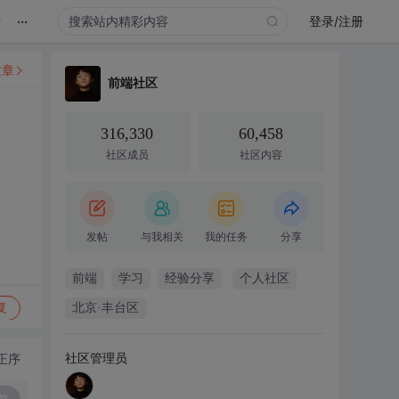
...
录
登录/注册
文章
前端社区
316,330
60,458
社区成员
社区内容
发帖
与我相关
我的任务
分享
前端
学习
经验分享
个人社区
复
北京·丰台区
社区管理员
正序