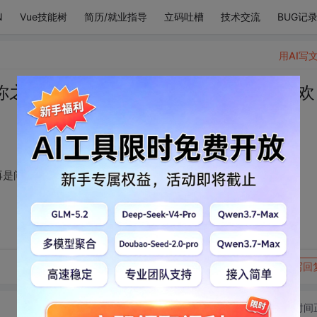
N
Vue技能树
简历/就业指导
立码吐槽
技术交流
BUG记
用AI写
你之后，这个问题不再是问题。因为我喜欢
再是问题。因为我喜欢你，无论怎么样，我都喜欢。
转发到动态
举报
写回
切换为时间