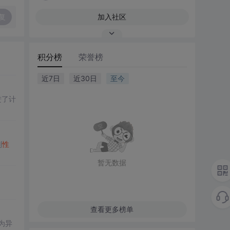
复
加入社区
积分榜
荣誉榜
近7日
近30日
至今
进了计
别
性
暂无数据
查看更多榜单
为异