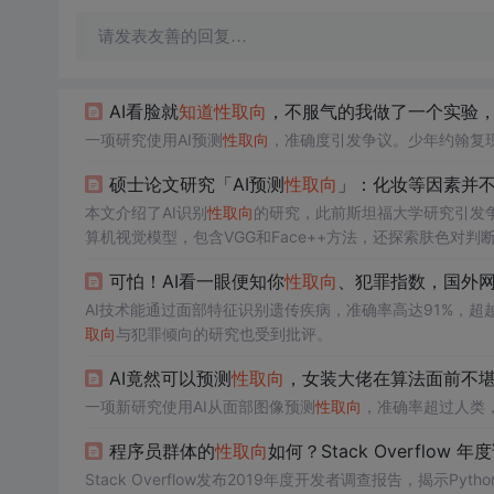
请发表友善的回复…
AI看脸就
知道
性取向
，不服气的我做了一个实验，
一项研究使用AI预测
性取向
，准确度引发争议。少年约翰复现
硕士论文研究「AI预测
性取向
」：化妆等因素并
本文介绍了AI识别
性取向
的研究，此前斯坦福大学研究引发争议
算机视觉模型，包含VGG和Face++方法，还探索肤色对
可怕！AI看一眼便知你
性取向
、犯罪指数，国外
AI技术能通过面部特征识别遗传疾病，准确率高达91%，
取向
与犯罪倾向的研究也受到批评。
AI竟然可以预测
性取向
，女装大佬在算法面前不
一项新研究使用AI从面部图像预测
性取向
，准确率超过人类
程序员群体的
性取向
如何？Stack Overflow 
Stack Overflow发布2019年度开发者调查报告，揭示P