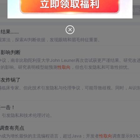
发表回
结果……
算法，探索AI判断依据，发现眼睛和眉毛特征重要。
不影响判断
，南非比勒陀利亚大学John Leuner再次尝试获更严谨结果。研究改
判断的影响。研究表明模型能预测
性取向
，但也引发隐私和可靠性担忧。
网友炸锅了
超越临床专家。但此技术引发隐私与伦理争议，可能导致歧视。同时，AI识
堪一击！
，引发隐私和技术伦理讨论。
年度调查有亮点
ython成为增长最快的主流编程语言，超过Java；开发者
性取向
调查显示93%