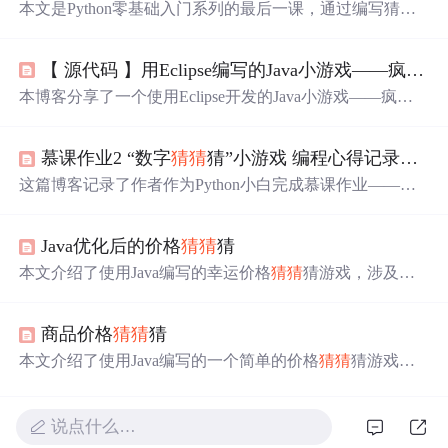
本文是Python零基础入门系列的最后一课，通过编写猜拳
游戏和数字
猜猜
猜游戏来巩固所学知识。猜拳游戏利用0、
1、2代表石头、剪刀、布，通过计算判断胜负。数字
猜猜
【 源代码 】用Eclipse编写的Java小游戏——疯狂
猜
猜游戏中，玩家有固定次数猜测随机数字，次数用完未猜
中则游戏结束。提供了案例脚本供读者实践。
本博客分享了一个使用Eclipse开发的Java小游戏——疯狂
猜猜
猜。游戏包含用户界面、音乐播放和难度选择等功
能。作者详细展示了从启动到主界面再到游戏逻辑的完整
慕课作业2 “数字
猜猜
猜”小游戏 编程心得记录（python，小白第一篇博客）
代码实现。
这篇博客记录了作者作为Python小白完成慕课作业——数
字
猜猜
猜游戏的编程体验。游戏规则包括：用户输入数字
区间，系统生成随机数进行比对，错误输入时提供提示，
Java优化后的价格
猜猜
猜
正确时显示游戏结束信息。文章重点讨论了在比较大小时
将字符串转为整数以及处理非数值输入的技巧，强调了数
本文介绍了使用Java编写的幸运价格
猜猜
猜游戏，涉及用
据类型转换的重要性。
户输入验证、随机价格生成、价格猜测流程和错误处理。
商品价格
猜猜
猜
本文介绍了使用Java编写的一个简单的价格
猜猜
猜游戏，
通过Scanner接收用户输入，利用随机数生成商品价格，通
过while循环让玩家猜测，直到猜中为止。
说点什么…