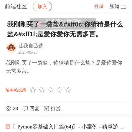
前端社区
登录
频道
加入
帖子详情
社区
前端社区
感慨
服务超时,请刷新
我刚刚买了一袋盐&#xff0c;你猜猜是什么
页面重试
盐&#xff1f;是爱你爱你无需多言。
让我自己选
2025-05-27
我刚刚买了一袋盐，你猜猜是什么盐？是爱你爱你
无需多言。
给本帖投票
23
回复
打赏
〖Python零基础入门篇(64)〗- 小案例 - 猜拳游戏与数字