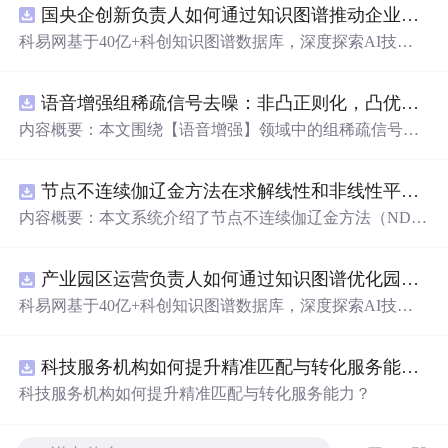
国央企创新负责人如何通过知识图谱推动企业技术创新与外部资源高效对接？.docx
科易网基于40亿+科创知识图谱数据库，深度探索AI技术
在技术转移、成果转化、技术经纪、知识产权、产业创
新、科技招商等垂直领域的多样化应用场景，研究科技创
语音增强组稀疏信号去噪：非凸正则化，凸优化研究（Matlab代码实现）
新领域的AI+数智化解决方案，推动科技创新与产业创新
智能化发展。
内容概要：本文围绕【语音增强】领域中的组稀疏信号去
噪问题展开研究，提出了一种结合非凸正则化与凸优化理
论的去噪方法，旨在提升含噪语音信号的可懂度与质量。
节点不连续伽辽金方法在求解线性和非线性平流方程中的一维实现（Matlab代码实现）
文章系统阐述了组稀疏信号模型的构建机制，引入非凸正
则项以更精确地逼近理想稀疏性，克服传统凸正则化在稀
内容概要：本文系统介绍了节点不连续伽辽金方法（ND
疏表达上的局限性，并采用高效的凸优化算法保障模型求
G）在求解线性和非线性平流方程中的一维数值实现过
解的稳定性与
收
敛性。整个算法流程在Matlab平台上完整
程，并配套提供了完整的Matlab代码实现。该方法作为一
实现，涵盖语音信号预处理、稀疏系数求解、去噪重构等
产业园区运营负责人如何通过知识图谱优化园区企业与科研机构的协同创新机制？.docx
种高精度、高分辨率的数值离散化技术，特别适用于对流
关键环节，并配套提供可复现的代码资源，便于研究人员
主导的偏微分方程求解，在处理间断解和保持数值稳定性
科易网基于40亿+科创知识图谱数据库，深度探索AI技术
进一步验证与拓展。该方法在保留数学可处理性的同时显
方面具有突出优势。文章详细阐述了NDG方法的核心理论
在技术转移、成果转化、技术经纪、知识产权、产业创
著增强了去噪性能，尤其适用于低信噪比环境下的语音恢
基础，包括弱形式构造、局部基函数选取、数值通量处
新、科技招商等垂直领域的多样化应用场景，研究科技创
复任务。; 适合人群：具备一定信号与系统、数字信号处理
理、时间推进格式（如显式Runge-Kutta方法）以及边界条
科技服务机构如何提升精准匹配与转化服务能力？.docx
新领域的AI+数智化解决方案，推动科技创新与产业创新
理论基础，熟悉稀疏表示与最优化方法，且拥有Matlab编
件的实施策略。通过多个典型算例（如线性对流、Burgers
智能化发展。
科技服务机构如何提升精准匹配与转化服务能力？
程能力的研究生、科研人员及从事语音增强、音频工程、
方程等）的仿真分析，充分验证了该方法在捕捉激波、避
通信系统等相关领域的工程技术人员。; 使用场景及目标：
免非物理振荡及保持高阶精度方面的有效性。结合代码实
①应用于语音通信、智能助听设备、语音识别前端等对语