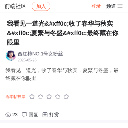
前端社区
登录
频道
加入
帖子详情
社区
前端社区
感慨
我看见一道光&#xff0c;收了春华与秋实
&#xff0c;夏繁与冬盛&#xff0c;最终藏在你
眼里
西红柿NO.1号女粉丝
2025-05-28
我看见一道光，收了春华与秋实，夏繁与冬盛，最
终藏在你眼里
给本帖投票
23
回复
打赏