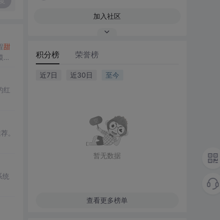
复
加入社区
程
甜
积分榜
荣誉榜
模型
近7日
近30日
至今
的红
推荐。
暂无数据
系统
查看更多榜单