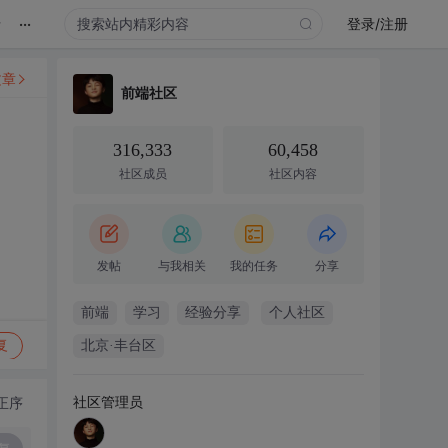
...
录
登录/注册
文章
前端社区
316,333
60,458
社区成员
社区内容
发帖
与我相关
我的任务
分享
前端
学习
经验分享
个人社区
复
北京·丰台区
社区管理员
正序