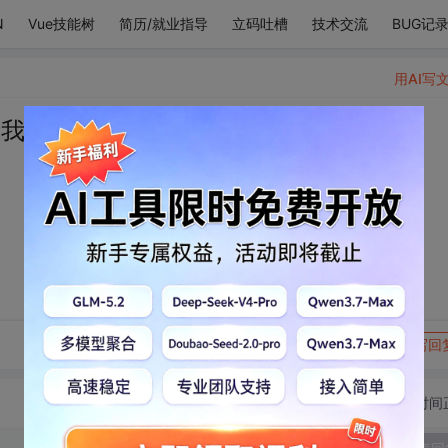
N
Vue技能树
简历/就业指导
立码吐槽
技术交流
BUG记
用AI写
讓我嘗一口
转发到动态
举报
写回
切换为时间