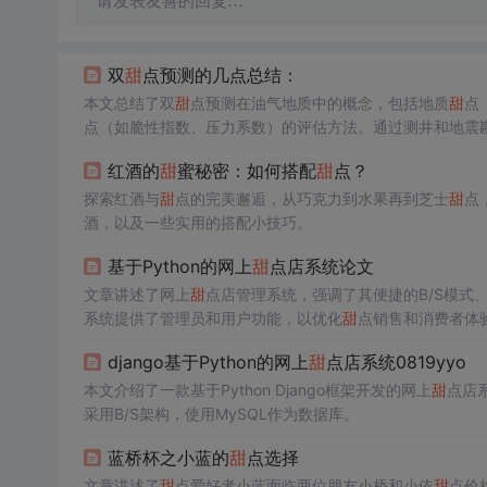
请发表友善的回复…
双
甜
点预测的几点总结：
本文总结了双
甜
点预测在油气地质中的概念，包括地质
甜
点
点（如脆性指数、压力系数）的评估方法。通过测井和地震
预测。最后，文章阐述了如何综合各项参数划分
甜
点区域，
红酒的
甜
蜜秘密：如何搭配
甜
点？
探索红酒与
甜
点的完美邂逅，从巧克力到水果再到芝士
甜
点
酒，以及一些实用的搭配小技巧。
基于Python的网上
甜
点店系统论文
文章讲述了网上
甜
点店管理系统，强调了其便捷的B/S模式
系统提供了管理员和用户功能，以优化
甜
点销售和消费者体
django基于Python的网上
甜
点店系统0819yyo
本文介绍了一款基于Python Django框架开发的网上
甜
点店
采用B/S架构，使用MySQL作为数据库。
蓝桥杯之小蓝的
甜
点选择
文章讲述了
甜
点爱好者小蓝面临两位朋友小桥和小依
甜
点价