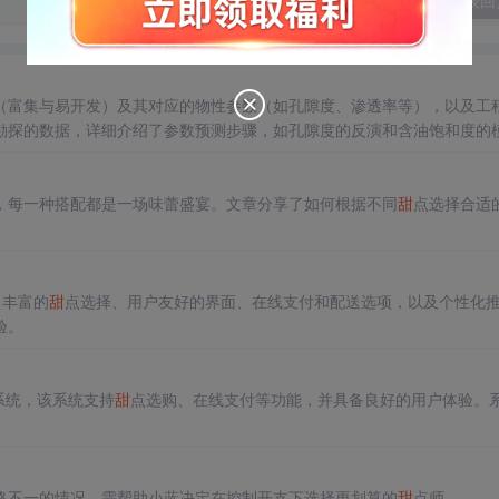
发表回
（富集与易开发）及其对应的物性参数（如孔隙度、渗透率等），以及工
勘探的数据，详细介绍了参数预测步骤，如孔隙度的反演和含油饱和度的
以指导油气田开发决策。
，每一种搭配都是一场味蕾盛宴。文章分享了如何根据不同
甜
点选择合适
、丰富的
甜
点选择、用户友好的界面、在线支付和配送选项，以及个性化
验。
系统，该系统支持
甜
点选购、在线支付等功能，并具备良好的用户体验。
格不一的情况，需帮助小蓝决定在控制开支下选择更划算的
甜
点师。,