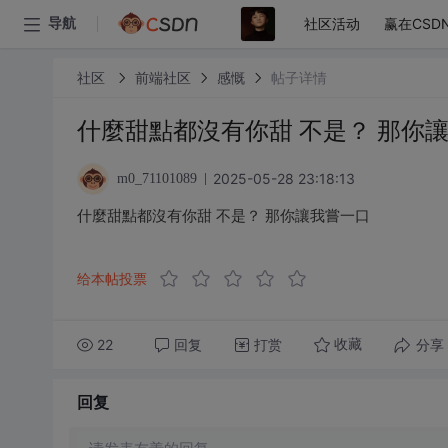
社区活动
赢在CSD
导航
社区
前端社区
感慨
帖子详情
什麼甜點都沒有你甜 不是？ 那你
2025-05-28 23:18:13
m0_71101089
什麼甜點都沒有你甜 不是？ 那你讓我嘗一口
给本帖投票
22
回复
打赏
分享
收藏
回复