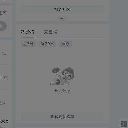
加入社区
正序
复
积分榜
荣誉榜
近7日
近30日
至今
，也
多个职
暂无数据
领域
查看更多榜单
cx