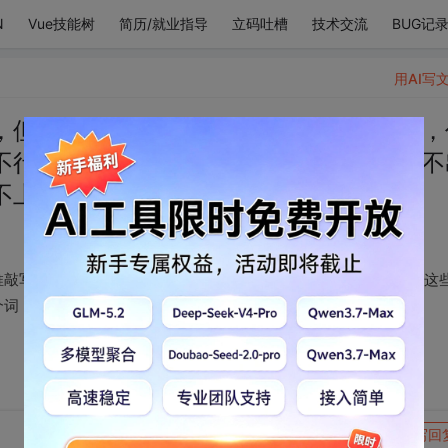
N
Vue技能树
简历/就业指导
立码吐槽
技术交流
BUG记
用AI写
，但是不行。我字字推敲写出长长一段话，
不行，这些文字写不出你眼里的星辰，写不
不上你半分的惊艳。
推敲写出长长一段话，你眉眼一弯熠熠生辉，就让我觉得，不行，这
个词，都及不上你半分的惊艳。
转发到动态
举报
写回