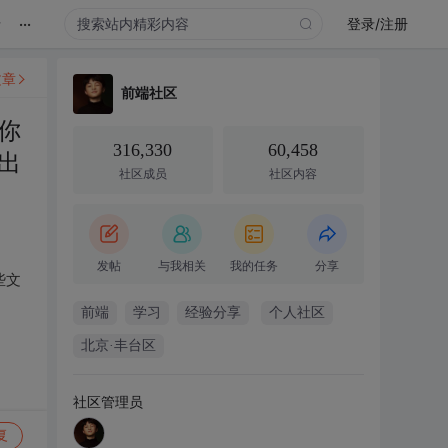
...
录
登录/注册
文章
前端社区
你
316,330
60,458
出
社区成员
社区内容
发帖
与我相关
我的任务
分享
些文
前端
学习
经验分享
个人社区
北京·丰台区
社区管理员
复