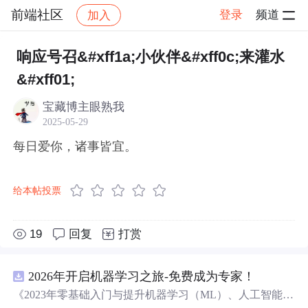
前端社区
登录
频道
加入
帖子详情
社区
前端社区
感慨
响应号召&#xff1a;小伙伴&#xff0c;来灌水
&#xff01;
宝藏博主眼熟我
2025-05-29
每日爱你，诸事皆宜。
给本帖投票
19
回复
打赏
2026年开启机器学习之旅-免费成为专家！
《2023年零基础入门与提升机器学习（ML）、人工智能