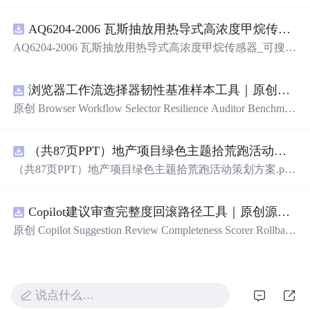
（AI）的全指南，涵盖最新动态与前沿技术！》
AQ6204-2006 瓦斯抽放用热导式高浓度甲烷传感器-可搜索.pdf
AQ6204-2006 瓦斯抽放用热导式高浓度甲烷传感器_可搜
索.pdf
浏览器工作流选择器韧性基准样本工具｜原创源码+测试+离线报告
原创 Browser Workflow Selector Resilience Auditor Benchmar
k Baseline 工具：围绕“用文本、角色、标签、测试标识与
结构变化样本评估重复网页流程选择器的稳定性”的结果，
（共87页PPT）地产项目绿色主题拾荒跑活动策划方案.pptx
建立固定样本、权重和验收区间，比较不同批次的准确
率、覆盖率与效率；本地网页、JSON/HTML/SVG报告、
（共87页PPT）地产项目绿色主题拾荒跑活动策划方案.ppt
测试与示例。压缩包包含完整源码、3项自动化测试、可复
x
现示例、HTML/JSON/SVG离线报告、1080×720运行效果
图、README、运行说明、MIT License及原创授权声明。
Copilot建议审查完整度回滚路径工具｜原创源码+测试+离线报告
适合开发者进行工程预检、质量审查和交付复核；Node.js
原创 Copilot Suggestion Review Completeness Scorer Rollback
18+可直接运行，零第三方运行依赖。
Graph 工具：围绕“按变更范围、测试证据、安全敏感度、
依赖影响和人工复核记录评估代码建议审查完整度”的结
果，把失败点、回滚动作、依赖顺序、人工接管和恢复完
成状态建图；本地网页、JSON/HTML/SVG报告、测试与
说点什么…
示例。压缩包包含完整源码、3项自动化测试、可复现示