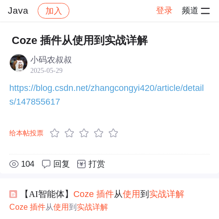
Java
登录
频道
加入
帖子详情
社区
Java
技术交流
Coze 插件从使用到实战详解
小码农叔叔
2025-05-29
https://blog.csdn.net/zhangcongyi420/article/detail
s/147855617
给本帖投票
104
回复
打赏
【AI智能体】
Coze
插件
从
使用
到
实战
详解
Coze
插件
从
使用
到
实战
详解