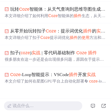
玩转
Coze
智能体：从天气查询到思维导图生成的全
本文详细介绍了如何利用
Coze
智能体的
插件
生态，从天气
查询到思维导图生成的全
插件
实战
。通过
插件
协同，智能
体能够高效处理复合任务，提升工作效率。文章涵盖
插件
从零开始玩转扣子
Coze
：提示词优化
插件
的
实战
指
配置、协同工作流设计及性能优化，帮助用户快速掌握智
能体的多功能应用。
本文详细介绍了扣子
Coze
提示词优化
插件
的
使用
方法和
实
战
技巧，帮助用户从零开始掌握AI绘画提示词优化。通过
具体案例和高级参数组合，提升生成图片的质量和效率，
扣子(
coze
)
实战
| 零代码基础制作
Coze
插件
特别适合AI绘画新手、内容创作者和设计师
使用
。
很多朋友在这一步还是会出现很多问题，原因在于提示词
不会写，这里我们需要结合
coze
插件
代码的入口，大模型
调用的 API 接口来写提示词。在具体实现的时候，我们应
Coze
-Loop智能提示：VSCode
插件
开发
实战
该将这个 API-key 做成变量，用户想用这个
插件
，就必须
传入用户自己的 API-key 这样可以避免扣除我们的资源
本文介绍了如何在星图GPU平台上自动化部署🔄
coze
-loop
点。这里输入参数多了一个 API_key，前面说过，我们希
- AI 代码循环优化器镜像，实现IDE内实时代码优化与智能
望用户能够自己提供 API_key，而不是所有的用户都消耗
解释。通过VSCode
插件
集成，开发者可在编写Python、Jav
我们的资源点。需要注意的是：审核过程中，自己是可以
aScript等代码时，即时获得性能提升、可读性增强及潜在
使用
插件
的，如果想要其他人也能
使用
，必须等待审核通
问题修复建议，显著提升日常开发效率。
说点什么…
过。