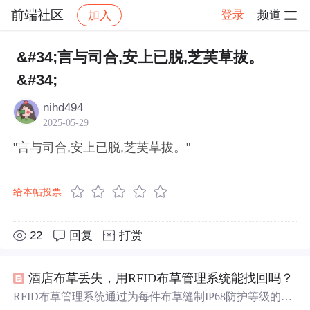
前端社区
登录
频道
加入
帖子详情
社区
前端社区
感慨
&#34;言与司合,安上已脱,芝芙草拔。
&#34;
nihd494
2025-05-29
"言与司合,安上已脱,芝芙草拔。"
给本帖投票
22
回复
打赏
酒店布草丢失，用RFID布草管理系统能找回吗？
RFID布草管理系统通过为每件布草缝制IP68防护等级的超