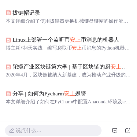
高频RFID标签，实现唯一身份标识与全生命周期数据留
痕。系统在客房回收、洗涤交接、分拣烘干、洁净入库等
拔键帽记录
关键节点自动采集数据，支持异常布草定向查找与最后出
现位置追溯，显著提升丢失布草找回效率，并降低遗失率9
本文详细介绍了使用拔键器更换机械键盘键帽的操作流
5%以上。
程，包括标准键帽、小键帽及空格键的拆卸与安装方法，
并提醒用户注意不同键数键盘（如68键与87键）的键帽兼
Linux上部署一个监听币
安上
币消息的机器人
容性问题，强调需核对原键位字符布局及增补键区适配。
博主耗时4天实践，编写爬取币
安上
币消息的Python机器
人，先在Windows环境（Python 3.10、PyCharm 2024.1）编
写代码，用到阿里云短信SDK。之后租香港云服务器，进
陀螺产业区块链第六季 | 基于区块链的厨
安上
报平
行Linux环境配置，解决老版本SSL报错问题。最后将Wind
ows程序移植到Linux，修改代码、安装库并执行，还进行
2020年4月，区块链被纳入新基建，成为推动产业升级的重
了短信测试。
要力量。然而，区块链在实际应用中仍面临信息不对称问
题。为解决这一难题，陀螺财经与宇链科技合作推出《陀
分享 | 如何为Pycharm
安上
翅膀
螺产业区块链案例集-宇链科技专场》，通过具体案例展示
区块链技术的实际应用。本期案例聚焦基于区块链的厨
安
本文详细介绍了如何在PyCharm中配置Anaconda环境及tens
上
报平台，该平台利用区块链技术构建全流程监管体系，
orflow库，实现高效Python开发。通过设置Anaconda解释
确保后厨巡检透明化，实现“明厨亮灶”。
器，可在同一IDE中切换不同Python版本与库，提升项目兼
容性。
说点什么…