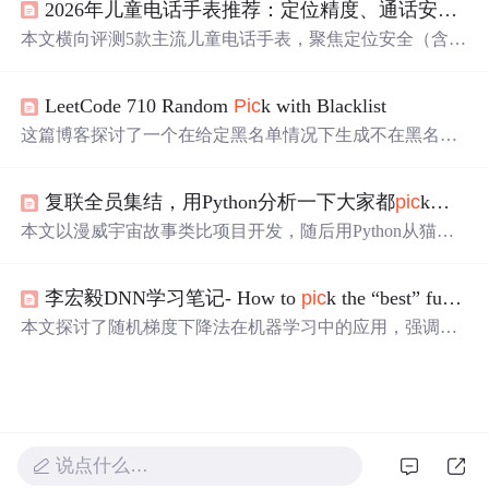
2026年儿童电话手表推荐：定位精度、通话安全与健康监测深度横评
工作。凯兰在多个领域展现出超常才华，他的故事在社交
媒体上引发热议。
本文横向评测5款主流儿童电话手表，聚焦定位安全（含楼
层定位5.0、离线/关机查找）、健康监测（GSR皮肤电传
感、PPG双算法情绪识别）、通话品质（双摄、AI降
LeetCode 710 Random
Pic
k with Blacklist
噪）、家长管控（应用禁用、支付限额）及防水续航。小
天才
Z12为Top
Pic
k，搭载4778双频GNSS芯片、全球首款
这篇博客探讨了一个在给定黑名单情况下生成不在黑名单
GSR传感器、CaremeOS系统及ISO27001认证，代表当前儿
内的均匀随机整数的方法。通过预处理，在构造器中重新
童智能穿戴在安全与健康感知维度的技术前沿。
映射黑名单中的数字，减少Math.random()调用次数，提高
复联全员集结，用Python分析一下大家都
pic
k谁？
效率。解决方案包括使用HashMap存储映射关系，并在
pic
k()方法中检查和返回随机数。这种方法巧妙地避免了每次
本文以漫威宇宙故事类比项目开发，随后用Python从猫眼
生成后检查的开销。
抓取约9万条《复联4》评论数据，经清洗后进行分析。包
括统计各城市评论数量、观众评分趋势、英雄人物受欢迎
李宏毅DNN学习笔记- How to
pic
k the “best” function? 实践问题研究
程度，制作词云，还对钢铁侠和灭霸进行情感分析，最后
给出程序员重构代码的警示。
本文探讨了随机梯度下降法在机器学习中的应用，强调了
充足数据的重要性，并介绍了训练、验证及测试的流程。
文章还提到了过拟合问题及解决方法，即增加训练数据
集。
说点什么…