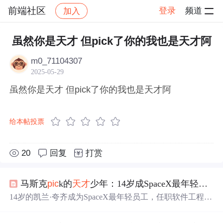
前端社区
登录
频道
加入
帖子详情
社区
前端社区
感慨
虽然你是天才 但pick了你的我也是天才阿
m0_71104307
2025-05-29
虽然你是天才 但pick了你的我也是天才阿
给本帖投票
20
回复
打赏
马斯克
pic
k的
天才
少年：14岁成SpaceX最年轻工程师，岗位年薪百万，2岁启蒙11岁上大学...
14岁的凯兰·夸齐成为SpaceX最年轻员工，任职软件工程
师，此前他在圣克拉拉大学以最年轻毕业生身份完成学
业，拥有丰富的科研和实习经历，包括在英特尔实验室的