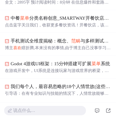
全文：2895字 预计阅读时间：8分钟 在信息爆炸和套路泛
滥的年代，用户喜新厌旧的速度比想象的更快，这要求运
营者去尝试创新多种内容形式的表达方式，充分调动用户
中餐
菜单
分类名称创意_SMARTWAY开餐饮店，该怎么设定
的多个感官。 今天小编要向大家宣布，Linkflow贴合市场
和用户需求开发出的一款省时省力又高效的新功能——
菜
点击蓝字关注我们，收获更多餐饮资讯！开餐饮店，该怎
单
会话！本篇我们会从为大家全面拆解Linkflow这一新玩
么设定
菜单
选品才合适？开餐饮店，卖什么产品？这个是
法，看看如何让客户轻而易举地开口说话，与品牌互动完
所有餐饮经营者都很头疼的问题。因为选对了那可能是另
全停不下来！ 就在昨天，小编正端坐电脑前，苦思冥想最
手机测试全维度揭秘：概念、
范畴
与多样测试类型
一个风口，选错了那可能就是炮灰。那么，到底该如何选
近选题的时候，产品女侠突然过来拍我肩膀：“你过来，给
品呢？下面我们一起学习一下。本文转载自餐创星球(ID：
博主
喜欢
瞎折腾,本来没有的事情,由于博主自己没事学习了
你看个好玩儿的！”小编将信
canyinstar)转载仅作信息分享，如涉及版权问题，请联系S
monkeyrunner,然后被领导说服,在UiAutomator忙不过来的时
martway后台编辑。设定
菜单
选品，是开餐饮店前最重要的
候用monkeyrunner进行协助,编写脚本及in行自动化功能的st
环节之一。很多...
Godot 4游戏UI框架：15分钟搭建可扩展
菜单
系统
ress 测试,博主就走上了编写脚本的路了。还有根据项目的
不同,有些功能看似是正常的,甚至是有的最好的,但是根据
在游戏开发中，UI系统是连接玩家与游戏世界的桥梁，其
项目需求就是不应该有的。十、沙尘测试:手机放入特定的
稳定性和用户体验直接影响游戏品质。一个健壮的UI框架
箱子,细小的沙子被鼓吹起来。手机测试包括:硬件测试和软
通常基于分层架构与模块化设计，通过分离表现层、逻辑
件测试，结构测试，电容电量测试,结构测试,温度测试,压
我们每个人，最容易忽略的18个人情世故(这些你都
层与管理层，实现高内聚低耦合。这种设计不仅能提升开
力测试,抗摔打测试,兼容性测试等等。
发效率，减少重复劳动，更可为后续的UI自动化测试奠定
引导语：在有专业知识与技能的情况下，人情世故能够帮
基础，确保界面功能的可靠性。在Godot引擎中，利用Cont
助我们个人缓和与其他人之间的紧张度，也比较容易让其
rol节点、Theme资源和信号驱动机制，开发者能够快速构
他人感到与我们交往的愉悦感与适度感。这
里
例举出对于
建出符合现代设计规范的界面系统。本文提供的Godot 4
菜
我们每个人也许都能用到的日常生活中18个人情世故，而
说点什么…
单
系统模板，正是基于这一理念，为独立开发者和小型团
这些人情世故也经常被很多年轻人忽略。 1、即使不是大