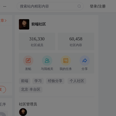
...
录
登录/注册
文章
前端社区
316,330
60,458
社区成员
社区内容
发帖
与我相关
我的任务
分享
前端
学习
经验分享
个人社区
复
北京·丰台区
社区管理员
正序