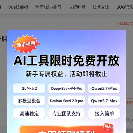
N
Vue技能树
简历/就业指导
立码吐槽
技术交流
BUG记
用AI写
一脚踹开了我
转发到动态
举报
写回
切换为时间