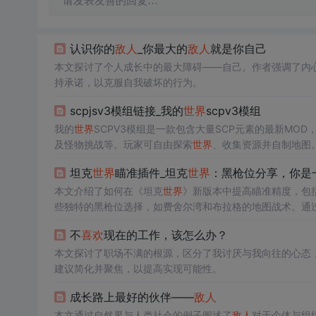
请发表友善的回复…
认识你的
敌人
_你最大的
敌人
就是你自己
本文探讨了个人成长中的最大障碍——自己。作者强调了内
持承诺，以克服自我破坏的行为。
scpjsv3模组链接_我的
世界
scpv3模组
我的
世界
SCPV3模组是一款包含大量SCP元素的最新M
及怪物挑战等。玩家可自由探索
世界
、收集资源并自制地图
坦克
世界
瞄准插件_坦克
世界
：黑枪位分享，你是
本文介绍了如何在《坦克
世界
》新版本中提高瞄准精度，包
些独特的黑枪位选择，如费舍尔湾和布拉格的地图战术。通
不
喜欢
现在的工作，该怎么办？
本文探讨了职场不满的根源，区分了我讨厌与我向往的心态
建议简化并聚焦，以提高实现可能性。
成长路上最好的伙伴——
敌人
本文通过自然界与人类社会的例子阐述了
敌人
对于个体与组