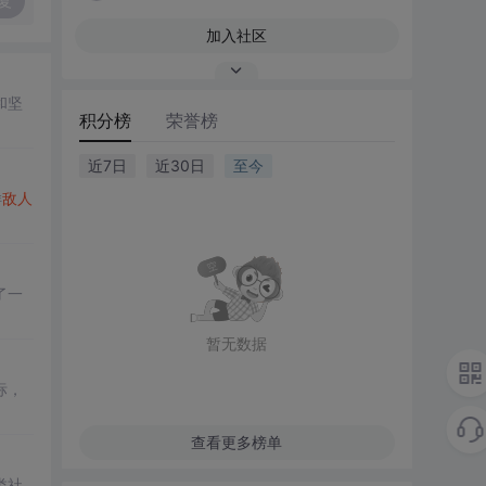
复
加入社区
和坚
积分榜
荣誉榜
近7日
近30日
至今
样
敌人
了一
暂无数据
标，
查看更多榜单
类社