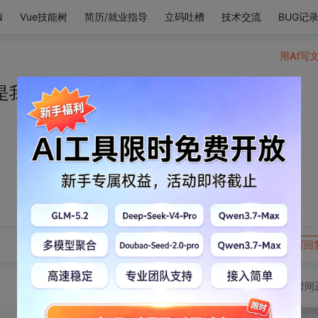
N
Vue技能树
简历/就业指导
立码吐槽
技术交流
BUG记
用AI写
是我的敌人了
转发到动态
举报
写回
切换为时间