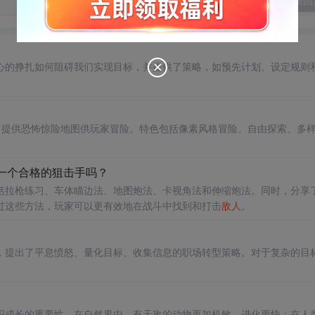
发表回
心的挣扎如何阻碍我们实现目标，并提供了策略，如预先计划、设定规则
OD，提供恐怖惊险地图供玩家冒险。特色包括像素风格冒险、自由探索、多
。
一个合格的狙击手吗？
括拉枪练习、车体瞄边法、地图炮法、卡视角法和伸缩炮法。同时，分享
过这些方法，玩家可以更有效地在战斗中找到和打击
敌人
。
，提出了平息愤怒、量化目标、收集信息的职场转型策略。对于复杂的目
织成长的重要性。在自然界中，有天敌的动物更加机敏，进化更快；在人