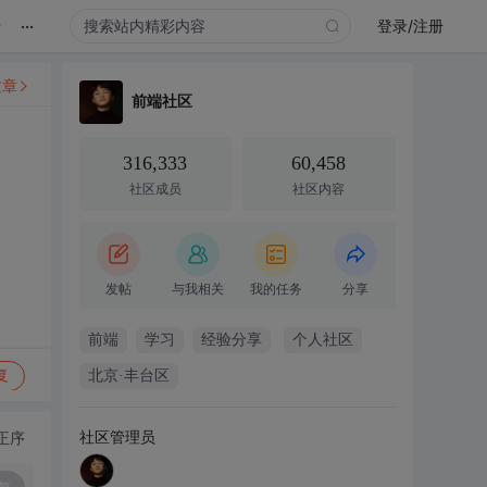
...
录
登录/注册
文章
前端社区
316,333
60,458
社区成员
社区内容
发帖
与我相关
我的任务
分享
前端
学习
经验分享
个人社区
复
北京·丰台区
社区管理员
正序