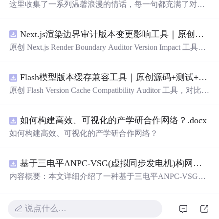
这里收集了一系列温馨浪漫的情话，每一句都充满了对爱
的细腻描绘，从月光到星光，从微笑到眼神，每一刻的感
动都被精心记录下来。
Next.js渲染边界审计版本变更影响工具｜原创源码+测试+离线报告
原创 Next.js Render Boundary Auditor Version Impact 工具，
围绕“建立服务端组件、客户端组件、数据获取、缓存和交
互边界图，识别错误跨界依赖”的结果，对比两个版本的输
Flash模型版本缓存兼容工具｜原创源码+测试+离线报告
入约定、规则参数、结果结构和风险项，识别变更影响。
压缩包包含完整源码、3 项自动化测试、可复现合成示
原创 Flash Version Cache Compatibility Auditor 工具，对比两
例、离线 HTML/JSON/SVG 报告、1080×720 真实运行效
个Flash模型版本的前缀规范、缓存键、Tokenizer、命中率
果图、README、运行说明、功能清单、MIT License 及
和重建成本。压缩包包含完整源码、3 项自动化测试、可
原创与授权声明。运行时零第三方依赖，不包含热点产品
如何构建高效、可视化的产学研合作网络？.docx
复现合成示例、离线 HTML/JSON/SVG 报告、1080×720
或开源项目源码、Logo、官方截图、论文、生产日志或其
真实运行效果图、README、运行说明、功能清单、MIT
如何构建高效、可视化的产学研合作网络？
他受限素材。
License 及原创与授权声明。运行时零第三方依赖，不包含
热点产品或开源项目源码、Logo、官方截图、论文、生产
日志或其他受限素材。
基于三电平ANPC-VSG(虚拟同步发电机)构网型逆变器控制+双闭环+中点电位平衡控制
内容概要：本文详细介绍了一种基于三电平ANPC-VSG
（虚拟同步发电机）构网型逆变器的复合控制策略，聚焦
于双闭环控制与中点电位平衡控制的实现，适用于光伏储
能系统并网的Simulink仿真模型。该模型为未发表的原创研
说点什么…
究成果，涵盖了逆变器在并网过程中的动态响应、稳定性