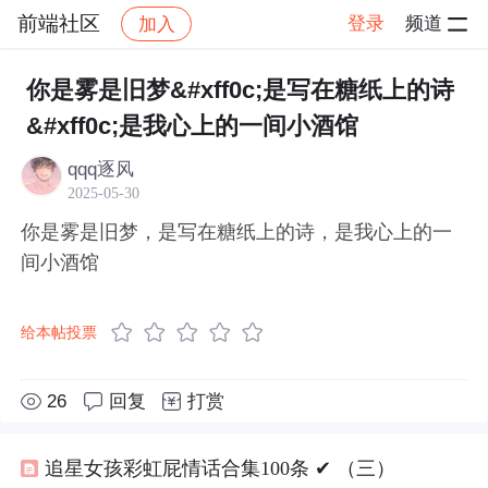
前端社区
登录
频道
加入
帖子详情
社区
前端社区
感慨
你是雾是旧梦&#xff0c;是写在糖纸上的诗
&#xff0c;是我心上的一间小酒馆
qqq逐风
2025-05-30
你是雾是旧梦，是写在糖纸上的诗，是我心上的一
间小酒馆
给本帖投票
26
回复
打赏
追星女孩彩虹屁情话合集100条 ✔︎ （三）