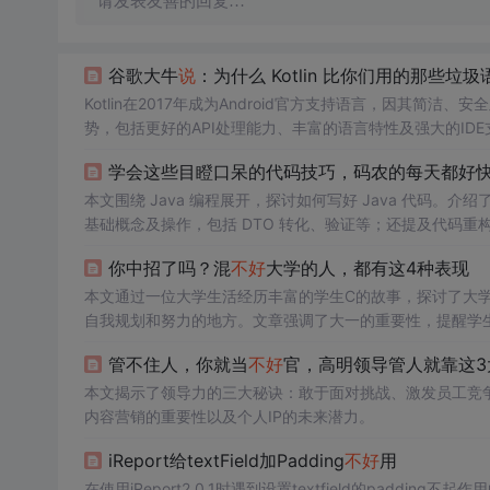
请发表友善的回复…
谷歌大牛
说
：为什么 Kotlin 比你们用的那些垃
Kotlin在2017年成为Android官方支持语言，因其简洁、
势，包括更好的API处理能力、丰富的语言特性及强大的IDE
学会这些目瞪口呆的代码技巧，码农的每天都好快
本文围绕 Java 编程展开，探讨如何写好 Java 代码。介绍了开发工
基础概念及操作，包括 DTO 转化、验证等；还提及代码
你中招了吗？混
不好
大学的人，都有这4种表现
本文通过一位大学生活经历丰富的学生C的故事，探讨了大
自我规划和努力的地方。文章强调了大一的重要性，提醒学
进心等问题。文章最后鼓励学生要有目标和上进心，不断探
管不住人，你就当
不好
官，高明领导管人就靠这3
本文揭示了领导力的三大秘诀：敢于面对挑战、激发员工竞
内容营销的重要性以及个人IP的未来潜力。
iReport给textField加Padding
不好
用
在使用iReport2.0.1时遇到设置textfield的padding