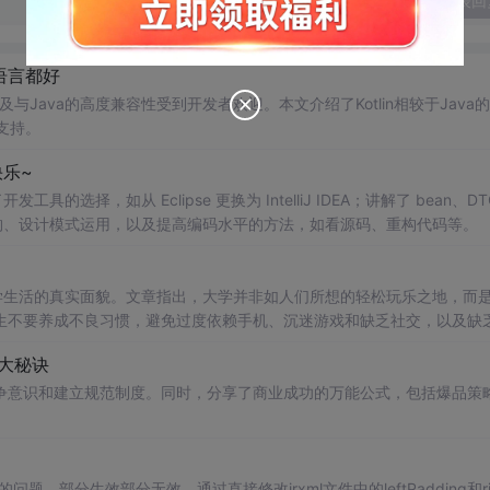
发表回
圾语言都好
安全及与Java的高度兼容性受到开发者欢迎。本文介绍了Kotlin相较于Java
支持。
乐~
具的选择，如从 Eclipse 更换为 IntelliJ IDEA；讲解了 bean、DT
重构、设计模式运用，以及提高编码水平的方法，如看源码、重构代码等。
学生活的真实面貌。文章指出，大学并非如人们所想的轻松玩乐之地，而
生不要养成不良习惯，避免过度依赖手机、沉迷游戏和缺乏社交，以及缺
索和努力。
大秘诀
争意识和建立规范制度。同时，分享了商业成功的万能公式，包括爆品策
不起作用的问题，部分生效部分无效。通过直接修改jrxml文件中的leftPadding和ri