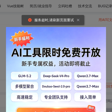
N
Vue技能树
简历/就业指导
立码吐槽
技术交流
BUG记
用AI写
服务超时,请刷新页面重试
转发到动态
举报
写回
切换为时间