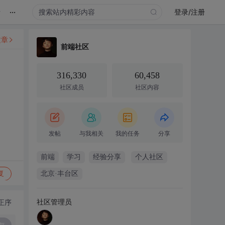
...
录
登录/注册
文章
前端社区
316,330
60,458
社区成员
社区内容
发帖
与我相关
我的任务
分享
前端
学习
经验分享
个人社区
复
北京·丰台区
社区管理员
正序