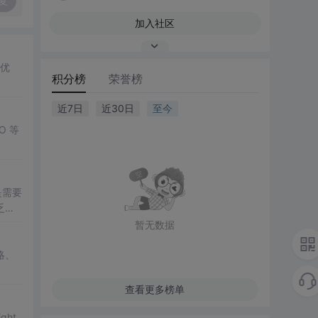
复
加入社区
的优
积分榜
荣誉榜
近7日
近30日
至今
O 等
是需要
乏上
暂无数据
略、
查看更多榜单
ght