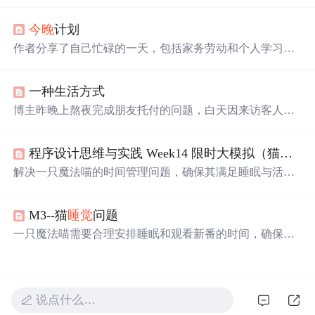
明天
继续
调程序，博主感到很困。
今晚
计划
作者分享了自己忙碌的一天，包括家务劳动和个人学习计
划。计划中提到了学习概率、计算机组成原理及英语等内
容，表达了积极进取的心态。
一种生活方式
博主昨晚上熬夜完成朋友托付的问题，白天因来访客人恼
怒。新工作已有思路，
今晚
预计做出框架。博主表示若不
是身体力不从心，会
喜欢
这样的生活方式。
程序设计思维与实践 Week14 限时大模拟（猫
睡觉
解决一只魔法喵的时间管理问题，确保其满足睡眠与活动
限制的同时，还能观看所有
喜欢
的新番。通过转换时间、
排序和判断空闲时间，实现合理的时间段划分。
M3--猫
睡觉
问题
一只魔法喵需要合理安排睡眠和观看新番的时间，确保连
续睡眠不少于A小时，连续活动不超过B小时，同时不错过
任何一集新番。通过将时间转换为分钟单位，排序并检查
番剧时间间隔，实现有效的时间管理。
说点什么…