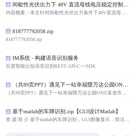
间歇性光伏出力下 48V 直流母线电压稳定控制及储能双向充放电闭环调控体系研究（Simulink仿真实现）
内容概要：本文针对间歇性光伏出力条件下48V直流母线
电压稳定控制及储能双向充放电闭环调控问题，提出一种
基于离网光伏直流微网系统的协同控制体系。通过构建包
818777792058.zip
含光伏阵列、Boost型DC-DC变换器、双向DC-DC变换器
与锂离子电池储能系统的完整拓扑结构，结合光伏最大功
818777792058.zip
率点跟踪（MPPT）技术和储能系统的双向功率调节能
力，实现对功率供需失衡的有效抑制。系统采用分层控制
架构，集成电压外环与电流内环双闭环控制策略，确保在
IM系统 - 构建语音识别服务
光照强度波动、负载突变等动态工况下维持母线电压稳
百度智能云短语音识别REST-API-C++SDK
定。在Simulink环境中搭建全系统仿真模型，验证了控制策
略在多种扰动场景下的有效性与鲁棒性，显著提升了微网
在无外部电网支撑下的自主运行能力和电能质量水平。; 适
（共89页PPT）遇见下一站幸福暨万达公园ONE某省市热气球生活艺术节活动策划方案.pptx
合人群：具备电力电子、自动控制与新能源系统基础知识
（共89页PPT）遇见下一站幸福暨万达公园ONE某省市热
的电气工程及相关专业研究生、科研人员，以及从事光伏
气球生活艺术节活动策划方案.pptx
储能系统、直流微网设计与仿真的工程技术人员。; 使用场
景及目标：①用于教学与科研中离网型光伏直流微网系统
基于matlab的车牌识别.zip【GUI设计Matlab】
的建模与仿真分析；②指导实际工程中48V直流微网的电
资 源 简 介 基于matlab的车牌识别，GUI图像显示，简洁明
压稳定控制与储能协调管理方案设计；③为新能源微网中
了，识别过程用的是模板匹配，文件齐全。 详 情 说 明 用
的能量管理与动态响应优化提供理论支持与仿真验证平
matlab实现的车牌识别系统非常方便易用。系统提供了基
台。; 阅读建议：建议结合Simulink仿真模型同步学习，重