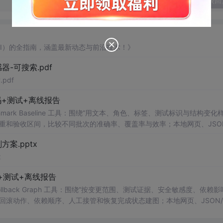
发表回
AI）的全指南，涵盖最新动态与前沿技术！》
器-可搜索.pdf
pdf
+测试+离线报告
uditor Benchmark Baseline 工具：围绕“用文本、角色、标签、测试标识与结构变
重和验收区间，比较不同批次的准确率、覆盖率与效率；本地网页、JSON
测试、可复现示例、HTML/JSON/SVG离线报告、1080×720运行效
案.pptx
。适合开发者进行工程预检、质量审查和交付复核；Node.js 18+可直接运
x
码+测试+离线报告
s Scorer Rollback Graph 工具：围绕“按变更范围、测试证据、安全敏感度、依赖
回滚动作、依赖顺序、人工接管和恢复完成状态建图；本地网页、JSON/
、可复现示例、HTML/JSON/SVG离线报告、1080×720运行效果
合开发者进行工程预检、质量审查和交付复核；Node.js 18+可直接运行，零