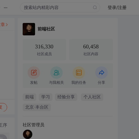
...
录
登录/注册
文章
前端社区
316,330
60,458
社区成员
社区内容
发帖
与我相关
我的任务
分享
前端
学习
经验分享
个人社区
复
北京·丰台区
社区管理员
正序