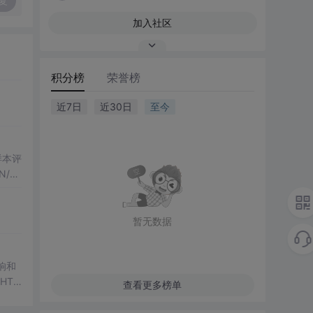
复
加入社区
积分榜
荣誉榜
近7日
近30日
至今
化样本评
/H
果
行，零
暂无数据
影响和
HTM
查看更多榜单
图、R
第三方