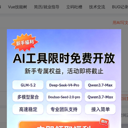
N
Vue技能树
简历/就业指导
立码吐槽
技术交流
BUG记
用AI写
转发到动态
举报
写回
切换为时间