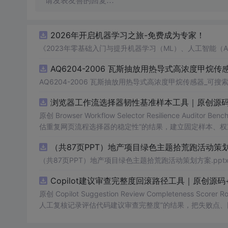
请发表友善的回复…
2026年开启机器学习之旅-免费成为专家！
《2023年零基础入门与提升机器学习（ML）、人工智能（
AQ6204-2006 瓦斯抽放用热导式高浓度甲烷传感
AQ6204-2006 瓦斯抽放用热导式高浓度甲烷传感器_可搜索.
浏览器工作流选择器韧性基准样本工具｜原创源码
原创 Browser Workflow Selector Resilience A
估重复网页流程选择器的稳定性”的结果，建立固定样本、权
TML/SVG报告、测试与示例。压缩包包含完整源码、3项自动化
（共87页PPT）地产项目绿色主题拾荒跑活动策划方
图、README、运行说明、MIT License及原创授权声明
第三方运行依赖。
（共87页PPT）地产项目绿色主题拾荒跑活动策划方案.ppt
Copilot建议审查完整度回滚路径工具｜原创源
原创 Copilot Suggestion Review Completenes
人工复核记录评估代码建议审查完整度”的结果，把失败点、
L/SVG报告、测试与示例。压缩包包含完整源码、3项自动化测试
EADME、运行说明、MIT License及原创授权声明。适