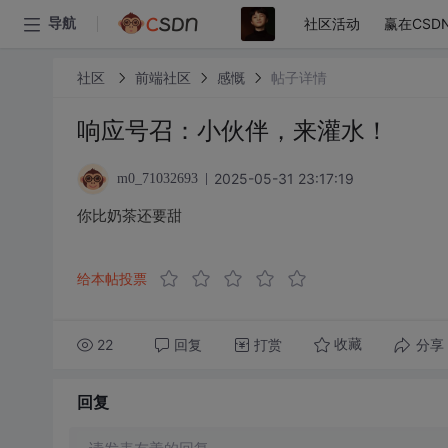
社区活动
赢在CSD
导航
社区
前端社区
感慨
帖子详情
响应号召：小伙伴，来灌水！
2025-05-31 23:17:19
m0_71032693
你比奶茶还要甜
给本帖投票
22
回复
打赏
分享
收藏
回复