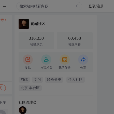
...
录
登录/注册
文章
前端社区
316,330
60,458
社区成员
社区内容
发帖
与我相关
我的任务
分享
前端
学习
经验分享
个人社区
复
北京·丰台区
社区管理员
正序