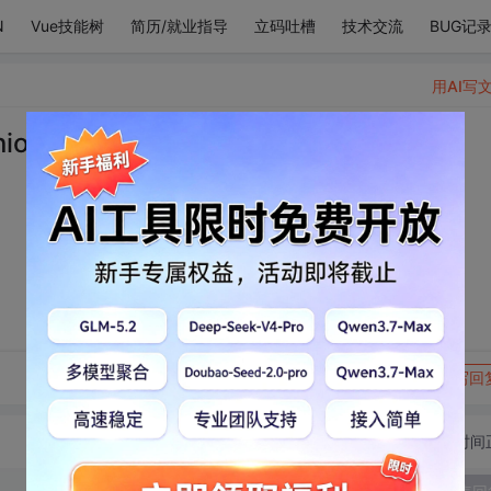
N
Vue技能树
简历/就业指导
立码吐槽
技术交流
BUG记
用AI写
nior李东海 李赫宰
转发到动态
举报
写回
切换为时间