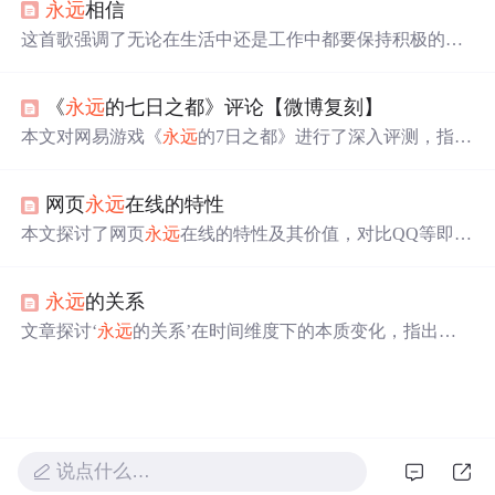
永远
相信
这首歌强调了无论在生活中还是工作中都要保持积极的态
度，
永远
相信远方和梦想。歌词中提到了面对困难时不放
弃的
重要
性，以及如何通过坚持来克服挑战。
《
永远
的七日之都》评论【微博复刻】
本文对网易游戏《
永远
的7日之都》进行了深入评测，指出
其融合了多种游戏元素，如galgame、ARPG和策略游戏，
但存在剧情、战斗体验和游戏平衡性等多方面的问题。
网页
永远
在线的特性
本文探讨了网页
永远
在线的特性及其价值，对比QQ等即时
通讯工具的状态变化，强调了网页如QQ空间不受在线状态
限制的优势，并分析了其作为信息交流平台的
重要
性。
永远
的关系
文章探讨‘
永远
的关系’在时间维度下的本质变化，指出爱
并非静态恒定，而是随个体成长、经历积累而动态演进：
从炽热到平淡，再到依存；强调爱与喜欢的边界消融，以
及‘
永远
’在关系中体现为持续性与适应性，而非情感强度
的永恒不变。核心聚焦于关系稳定性与情感形态的历时性
变迁。
说点什么…