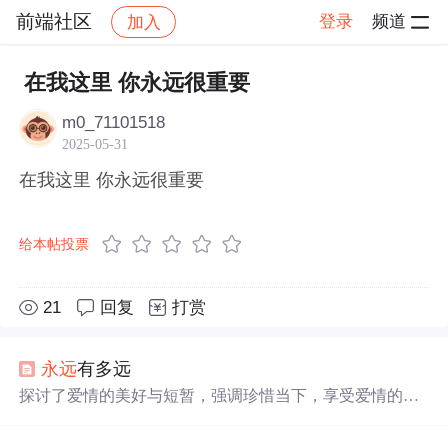
前端社区
登录
频道
加入
帖子详情
社区
前端社区
感慨
在我这里 你永远很重要
m0_71101518
2025-05-31
在我这里 你永远很重要
给本帖投票
21
回复
打赏
永远
有多远
探讨了爱情的美好与短暂，强调珍惜当下，享受爱情的过
程比追求未知的
永远
更为
重要
。