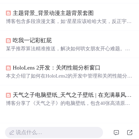
sort用于对文件内容排序，uniq用于去除重复行，tr用于字
符替换和删除，cut用于选取特定字段，split用于文件拆
主题背景_背景动漫主题背景套图
分，paste用于合并文件列，以及eval用于执行经过变量置
换的命令。这些命令是Linuxshell脚本编程和日常文件操作
博客包含多段浪漫文案，如‘星星应该哈哈大笑，反正宇宙
中的常用工具。,
是个偏僻的地方’‘我在
人间
贩卖
黄昏
，
只为
收集
时间的
温
柔
去
见
你’等，表达了对美好情感的向往和积极的生活态
吃我一记彩虹屁
度。
某乎推荐算法精准推送，解决如何哄女朋友开心难题。彩
虹屁生成器，网络流行语，用于粉丝花式吹捧偶像，现成
为情侣间甜蜜互动新方式。本文分享生成器使用体验及部
HoloLens 2开发：关闭性能分析窗口
分创意示例。
本文介绍了如何在HoloLens2的开发中管理和关闭性能分析
窗口，提供了脚本关闭、配置文件调整以及动态控制的方
法，以提升用户体验。
天气之子电脑壁纸_天气之子壁纸 | 在充满暴风雨的世界，一起勇敢地爱下去！...
博客分享了《天气之子》的电脑壁纸，包含40张高清原
图，还摘录了电影中的经典台词，如“不管晴天还是雨天，
我只是想和你相遇”等。此外，还设置了互动话题，询问若
将一生拍成电影会取什么名字。
说点什么…