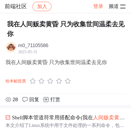
前端社区
登录
频道
加入
帖子详情
社区
前端社区
感慨
我在人间贩卖黄昏 只为收集世间温柔去见
你
m0_71105586
2025-05-31
我在人间贩卖黄昏 只为收集世间温柔去见你
给本帖投票
28
回复
打赏
Shell脚本管道符常用搭配命令(我在
人间
贩卖
黄昏
，
本文介绍了Linux系统中用于文件处理的一系列命令，包括