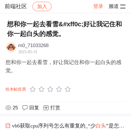
前端社区
登录
频道
加入
帖子详情
社区
前端社区
感慨
想和你一起去看雪&#xff0c;好让我记住和
你一起白头的感觉。
m0_71033268
2025-05-31
想和你一起去看雪，好让我记住和你一起白头的感
觉。
给本帖投票
25
回复
打赏
vb6获取cpu序列号怎么有重复的_“少
白头
”是怎么回事？