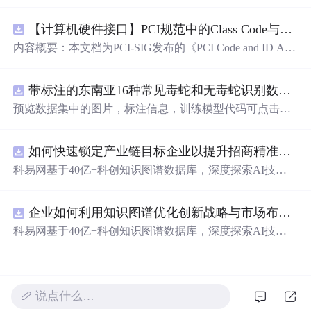
n Revision 5.0, Version 1.0 (CB).pdf
【计算机硬件接口】PCI规范中的Class Code与Capability ID分配：设备功能分类及扩展能力标识系统设计
内容概要：本文档为PCI-SIG发布的《PCI Code and ID Assi
gnment Specification》版本1.4，发布于2013年8月，主要定
义了PCI设备的类代码（Class Codes）、能力标识（Capabil
带标注的东南亚16种常见毒蛇和无毒蛇识别数据集， 识别率73.4%，7593张图，支持yolo
ity IDs）以
预览数据集中的图片，标注信息，训练模型代码可点击查
看我的博客链接：https://blog.csdn.net/pbymw8iwm/article/det
ails/163563763 数据集使用方法和模型训练相关技术问题可
如何快速锁定产业链目标企业以提升招商精准度？.docx
免费咨询，主页获取作者联系方式
科易网基于40亿+科创知识图谱数据库，深度探索AI技术
在技术转移、成果转化、技术经纪、知识产权、产业创
新、科技招商等垂直领域的多样化应用场景，研究科技创
企业如何利用知识图谱优化创新战略与市场布局？.docx
新领域的AI+数智化解决方案，推动科技创新与产业创新
智能化发展。
科易网基于40亿+科创知识图谱数据库，深度探索AI技术
在技术转移、成果转化、技术经纪、知识产权、产业创
新、科技招商等垂直领域的多样化应用场景，研究科技创
新领域的AI+数智化解决方案，推动科技创新与产业创新
智能化发展。
说点什么…