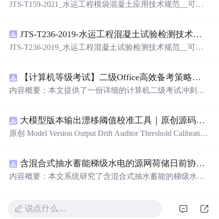
JTS-T159-2021_水运工程模袋混凝土应用技术规范__可搜
索.pdf
JTS-T236-2019-水运工程混凝土试验检测技术规范-可搜索.pdf
JTS-T236-2019_水运工程混凝土试验检测技术规范__可搜
索.pdf
【计算机等级考试】二级Office高效备考策略：分阶段复习计划与考场时间分配优化方案
内容概要：本文提供了一份详细的计算机二级考试冲刺备
考方案，涵盖分阶段复习计划、答题时间分配及考场注意
事项。分为三个阶段：基础夯实阶段重点在于掌握高频考
大模型版本输出漂移阈值校准工具｜原创源码+测试+离线报告
点和基本操作；强化刷题阶段主攻操作大题，尤其是Excel
函数难点；冲刺模拟阶段进行全真模拟训练，回归高频考
原创 Model Version Output Drift Auditor Threshold Calibration
点与错题复盘。同时明确了各题型的时间分配建议，并强
工具：围绕“对比两个Flash版本在
固定
提示集上的结构、工
调保存文件的重要性及规范命名。; 适合人群：准备参加全
具参数、拒答、事实结论和延迟变化”的结果，用已知正负
国计算机二级考试的考生，尤其适合基础一般、希望在短
含混合式抽水蓄能梯级水电的源网荷储日前协同调度优化研究（Matlab代码实现）
样本校准评分区间、告警阈值和误报漏报边界；本地网
期内高效提分的学员。; 使用场景及目标：①帮助考生系统
页、JSON/HTML/SVG报告、测试与示例。压缩包包含完
内容概要：本文系统研究了含混合式抽水蓄能的梯级水电
规划考前1个月的复习节奏，提升应试能力；②突破Excel
整源码、3项自动化测试、可复现示例、HTML/JSON/SVG
站在源-网-荷-储协同系统中的日前优化调度问题，并提供
函数等重难点操作题，提高综合得分率；③熟悉考试流
离线报告、1080×720运行效果图、README、运行说明、
了基于Matlab的代码实现。研究聚焦于高比例可再生能源
程，避免因操作失误导致失分。; 阅读建议：此资源以实战
MIT License及原创授权声明。适合开发者进行工程预检、
接入背景下，如何通过优化调度提升电力系统的灵活性与
说点什么…
为导向，建议结合【高频考点汇总】【易错题集】等配套
质量审查和交付复核；Node.js 18+可直接运行，零第三方
经济性。建立了综合考虑梯级水电站水力耦合关系、抽水