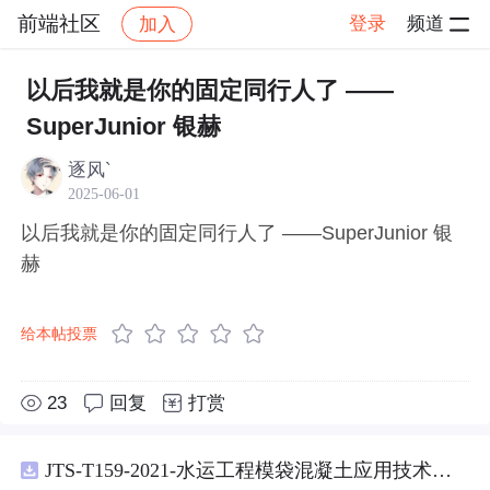
前端社区
登录
频道
加入
帖子详情
社区
前端社区
感慨
以后我就是你的固定同行人了 ——
SuperJunior 银赫
逐风`
2025-06-01
以后我就是你的固定同行人了 ——SuperJunior 银
赫
给本帖投票
23
回复
打赏
JTS-T159-2021-水运工程模袋混凝土应用技术规范-可搜索.pdf